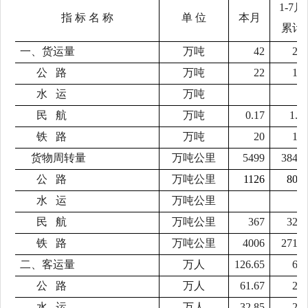
1-7
月
指 标 名 称
单 位
本月
累计
一、货运量
万吨
42
29
公
路
万吨
22
16
水
运
万吨
民
航
万吨
0.17
1.5
铁
路
万吨
20
13
货物周转量
万吨公里
5499
3846
公
路
万吨公里
1126
805
水
运
万吨公里
民
航
万吨公里
367
327
铁
路
万吨公里
4006
2714
二、客运量
万人
126.65
69
公
路
万人
61.67
27
水
运
万人
32.85
22