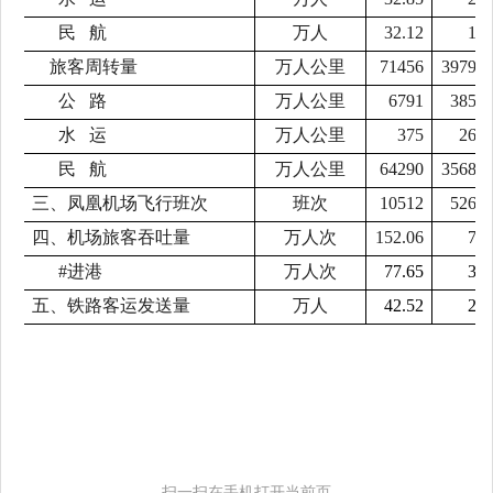
民
航
万人
32.12
19
旅客周转量
万人公里
71456
39795
公
路
万人公里
6791
3852
水
运
万人公里
375
260
民
航
万人公里
64290
35682
三、凤凰机场飞行班次
班次
10512
5265
四、机场旅客吞吐量
万人次
152.06
70
#
进港
万人次
77.65
33
五、铁路客运发送量
万人
42.52
28
扫一扫在手机打开当前页