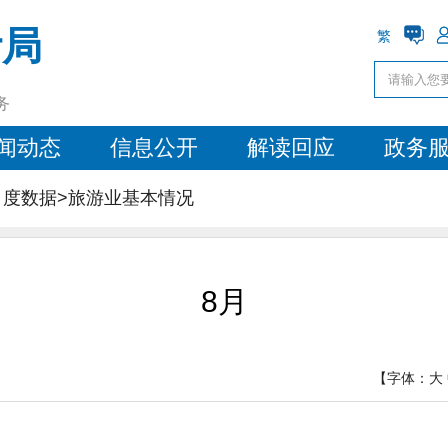
计局
繁
务
闻动态
信息公开
解读回应
政务
年月度数据>旅游业基本情况
8月
【字体：
大