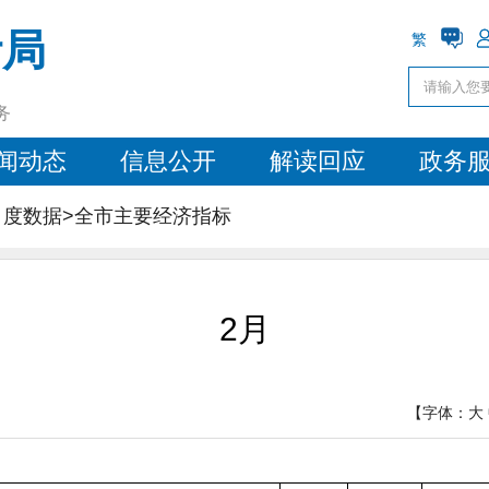
计局
繁
务
闻动态
信息公开
解读回应
政务
月度数据>
全市主要经济指标
2月
【字体：
大