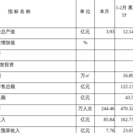
1-2月 累
指 标 名 称
单 位
本月
计
业总产值
亿元
3.93
12.1
增加值
%
资
发投资
积
万㎡
16.8
零售总额
亿元
122.1
总额
亿元
43.
客
万人次
244.46
470.3
入
亿元
85.84
162.7
共预算收入
亿元
7.76
23.0