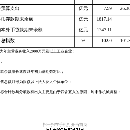
预算支出
亿元
7.59
26.3
外币存款期末余额
亿元
1817.14
外币贷款期末余额
亿元
1347.11
格总指数
%
102.0
101.
为年主营业务收入2000万元及以上工业企业；
；
余额增长速度以年初为基期数对比；
总额月报为限额以上法人及大个体单位；
合计数与分项数有出入主要是由于四舍五入的原因，均未作机械调整；
扫一扫在手机打开当前页