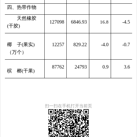
四、热带作物
天然橡胶
127098
6846.93
-4.5
16.8
(干胶)
椰
子
(
果实
)
12257
829.22
-4.0
-0.7
（万个）
87762
24793
0.9
3.6
槟
榔
(
干果
)
扫一扫在手机打开当前页