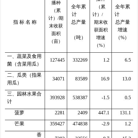
播种
全年累
全年累
（累
（累
计
计
计）
/
计）
/期
指
标
名
称
总产量
总产量
期末收
末收获
增速
获面积
面积
（吨）
（
%）
增速
（亩）
（%）
一、蔬菜及食用
127445
332269
1.2
6.5
菌（含菜用瓜）
二、瓜类（指果
34071
83589
16.9
13.0
用瓜）
三、园林水果合
393928
538387
-1.5
0.5
计
菠萝
2281
2409
447.1
131.1
芒果
359427
474838
-2.9
1.2
香