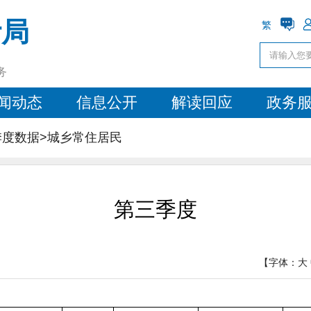
计局
繁
务
闻动态
信息公开
解读回应
政务
季度数据>
城乡常住居民
第三季度
【字体：
大