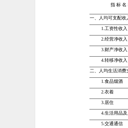
指 标 名
一、人均可支配收
1.工资性收入
2.经营净收入
3.财产净收入
4.转移净收入
二、人均生活消费
1.食品烟酒
2.衣着
3.居住
4.生活用品及
5.交通通信