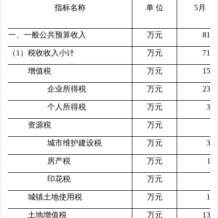
指标名称
单 位
5月
一、一般公共预算收入
万元
8138
（1）税收收入小计
万元
7142
增值税
万元
1561
企业所得税
万元
2389
个人所得税
万元
300
资源税
万元
1
城市维护建设税
万元
303
房产税
万元
11
印花税
万元
53
城镇土地使用税
万元
120
土地增值税
万元
1365