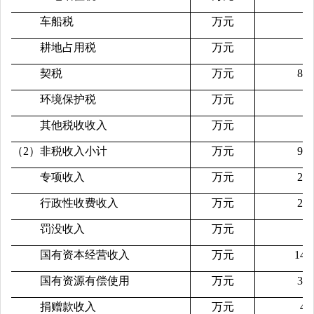
车船税
万元
76
耕地占用税
万元
契税
万元
841
环境保护税
万元
其他税收收入
万元
10
（2）非税收入小计
万元
996
专项收入
万元
213
行政性收费收入
万元
235
罚没收入
万元
61
国有资本经营收入
万元
148
国有资源有偿使用
万元
345
捐赠款收入
万元
40