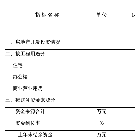
指 标 名 称
单 位
1-
一、房地产开发投资情况
二、按工程用途分
住宅
办公楼
商业营业用房
三、按财务资金来源分
资金来源合计
万元
资金到位率
%
上年末结余资金
万元