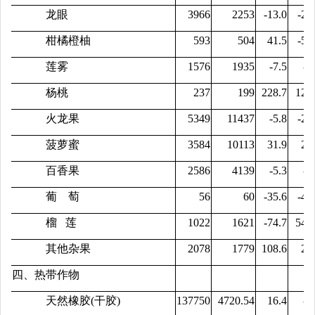
龙眼
3966
2253
-13.0
-23
柑橘橙柚
593
504
41.5
-50
莲雾
1576
1935
-7.5
-6
杨桃
237
199
228.7
125
火龙果
5349
11437
-5.8
-28
菠萝蜜
3584
10113
31.9
20
百香果
2586
4139
-5.3
-0
葡 萄
56
60
-35.6
-48
榴 莲
1022
1621
-74.7
545
其他杂果
2078
1779
108.6
24
四、热带作物
天然橡胶(干胶)
137750
4720.54
16.4
-8