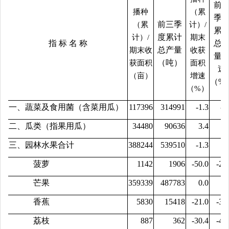
前
播种
（累
季
前三季
（累
计）/
累
度累计
计）/
期末
指 标 名 称
总
总产量
期末收
收获
量
（吨）
获面积
面积
速
（亩）
增速
（%
（%）
一、蔬菜及食用菌（含菜用瓜）
117396
314991
-1.3
-0
二、瓜类（指果用瓜）
34480
90636
3.4
9
三、园林水果合计
388244
539510
-1.3
0
菠萝
1142
1906
-50.0
-20
芒果
359339
487783
0.0
2
香蕉
5830
15418
-21.0
-31
荔枝
887
362
-30.4
-41