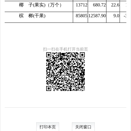
椰
子
(
果实
)
（万个）
13712
680.72
22.6
11
槟
榔
(
干果
)
85805
12587.90
9.0
-35
扫一扫在手机打开当前页
打印本页
关闭窗口