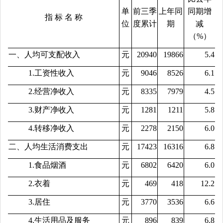
单
前三季
上年同
同期增
指 标 名 称
位
度累计
期
减
（%）
一、人均可支配收入
元
20940
19866
5.4
1.工资性收入
元
9046
8526
6.1
2.经营净收入
元
8335
7979
4.5
3.财产净收入
元
1281
1211
5.8
4.转移净收入
元
2278
2150
6.0
二、人均生活消费支出
元
17423
16316
6.8
1.食品烟酒
元
6802
6420
6.0
2.衣着
元
469
418
12.2
3.居住
元
3770
3536
6.6
4.生活用品及服务
元
896
839
6.8