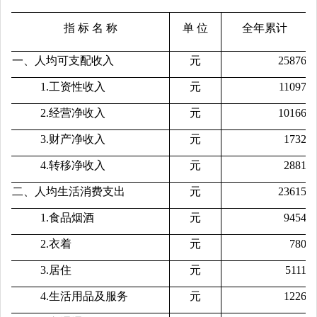
指 标 名 称
单 位
全年累计
一、人均可支配收入
元
25876
1.工资性收入
元
11097
2.经营净收入
元
10166
3.财产净收入
元
1732
4.转移净收入
元
2881
二、人均生活消费支出
元
23615
1.食品烟酒
元
9454
2.衣着
元
780
3.居住
元
5111
4.生活用品及服务
元
1226