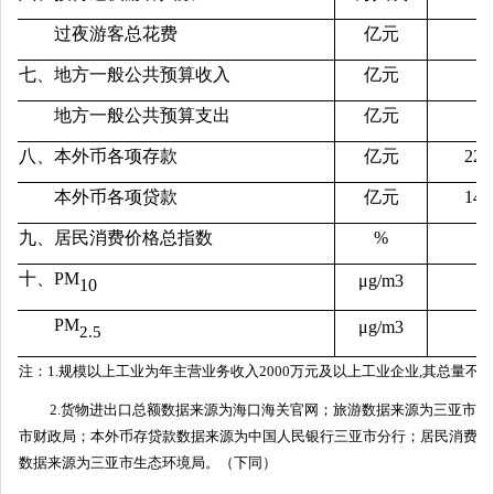
过夜游客总花费
亿元
7
七、地方一般公共预算收入
亿元
1
地方一般公共预算支出
亿元
1
八、本外币各项存款
亿元
221
本外币各项贷款
亿元
144
九、居民消费价格总指数
%
十、
PM
μg/m3
10
PM
μg/m3
2.5
注：1.规模以上工业为年主营业务收入2000万元及以上工业企业,其总量不
2.货物进出口总额数据来源为海口海关官网；旅游数据来源为三亚市旅
市财政局；本外币存贷款数据来源为中国人民银行三亚市分行；居民消费价
数据来源为三亚市生态环境局。（下同）