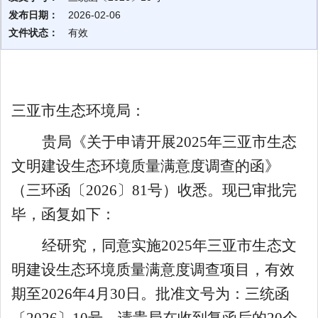
发布日期：
2026-02-06
文件状态：
有效
三亚市生态环境局：
贵局《关于申请开展
2025
年三亚市生态
文明建设生态环境质量满意度调查的函》
（三环函〔
2026
〕
81
号）收悉。现已审批完
毕，函复如下：
经研究，同意实施
2025
年三亚市生态文
明建设生态环境质量满意度调查项目，
有效
期至
2026
年
4
月
30
日。批准文号为：三统函
〔
2026
〕
10
号
。请贵局在收到复函后的
20
个