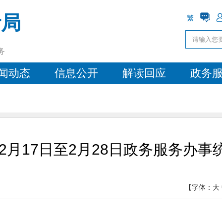
计局
繁
务
闻动态
信息公开
解读回应
政务
年2月17日至2月28日政务服务办
【字体：
大