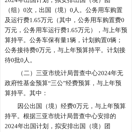
（
组
）
0
次，出国（境）
0
人。公务用车购置
及运行费
1.65
万元（其中，
公务用车购置
费
0
万元
，公务用车
运行费
1.65
万元）
，与
上
年预
算持平。
公务车保有量
1辆，计划购置
0
辆
；
公务接待费
0
万元，与
上
年预算持平。
计划接
待
0
批
0
人
。
（二）
三亚市统计局普查中心
202
4
年无
政府性基金预算
“三公”经费预算
，
与
上
年预
算持平。
其中：
因公出国（境）经费
0
万元
，与
上
年预算
持平。根据
三亚市统计局普查中心
安排的
2024
年出国计划，拟安排出国（境）
团