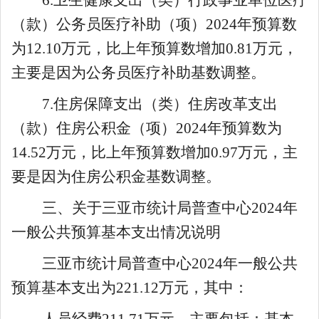
（款）公务员医疗补助（项）
202
4
年预算数
为
12.10
万元，比上年预算数
增加
0.81
万元
，
主要是因为公务员医疗补助基数调整
。
7.
住房保障支出（类）住房改革支出
（款）住房公积金（项）
202
4
年预算数为
14.52
万元，比上年预算数
增加
0.97
万元
，主
要是因为住房公积金基数调整
。
三、关于
三亚市统计局普查中心
2024
年
一般公共预算基本支出情况说明
三亚市统计局普查中心
202
4
年一般公共
预算基本支出为
221.12
万元，其中：
人员经费
211.71
万元，主要包括：基本