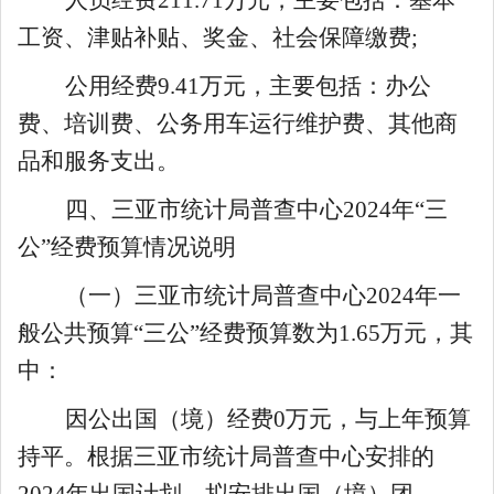
工资、津贴补贴、奖金、社会保障缴费
;
公用经费
9.41
万元，主要包括：办公
费、培训费、公务用车运行维护费、其他商
品和服务支出
。
四、
三亚市统计局普查中心
2024
年
“三
公”经费预算情况
说明
（一）三亚市统计局普查中心
202
4
年一
般公共预算
“三公”经费预算数为
1.65
万元，其
中：
因公出国（境）经费
0
万元
，与
上
年预算
持
平。根据
三亚市统计局普查中心
安排的
2024
年出国计划，
拟安排出国（境）
团