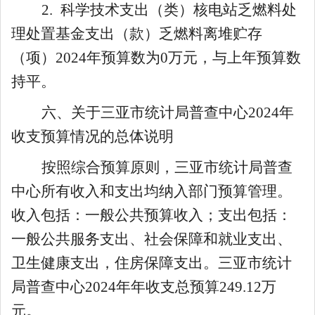
2.
科学技术支出（类）核电站乏燃料处
理处置基金支出（款）乏燃料离堆贮存
（项）
2024
年预算数为
0
万元，
与
上年预算数
持平
。
六
、关于
三亚市统计局普查中心
2024
年
收支预算情况的总体说明
按照综合预算原则，三亚市
统计局普查
中心
所有收入和支出均纳入部门预算管理。
收入包括：一般公共预算收入；
支出包括
：
一般
公共服务支出、社会保障和就业支出、
卫生健康支出，住房保障支出。
三亚市
统计
局普查中心
202
4
年
年收支总预算
249.12
万
元。