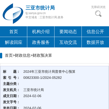
三亚市统计局
无障碍浏览
tjj.sanya.gov.cn
中文域名 : 三亚市统计局.政务
首页
机构介绍
要闻动态
信息公开
解读回应
政务服务
互动交流
数据开放
首页>财政信息>
财政预决算
标 题：
2024年三亚市统计局普查中心预算
索 引 号：
00823300-1/2024-05282
主题分类：
发文机关：
三亚市统计局
成文日期：
2024-02-06
发文字号：
发布日期：
2024-02-06