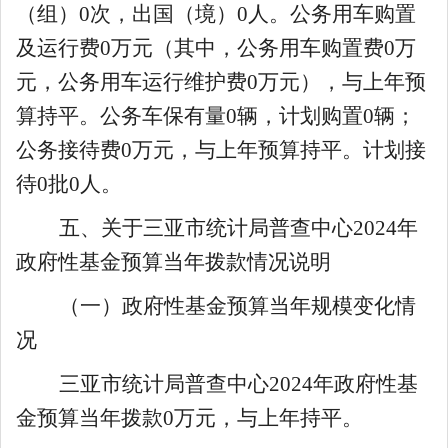
（
组
）
0
次，出国（境）
0
人。公务用车购置
及运行费
0
万元（其中，
公务用车购置
费
0
万
元
，公务用车
运行
维护
费
0
万元）
，与
上
年预
算持平。
公务车保有量
0
辆，计划购置
0
辆
；
公务接待费
0
万元，与
上
年预算持平。
计划接
待
0
批
0
人
。
五、关于
三亚市统计局普查中心
2024
年
政府性基金预算当年拨款情况说明
（一）政府性基金预算当年规模变化情
况
三亚市统计局普查中心
2024
年政府性基
金预算当年拨款
0
万元，
与上年持平
。