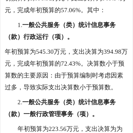
元，完成年初预算的
57
.
0
6
%
。其中：
1
.
一般公共服务（类）
统计信息事务
（款）行政运行（项）。
年初预算
为
545
.
30
万元，支出决算
为
394
.
98
万
元，完成年初预算
的
72
.
43
%。决算数小于预
算数
的主要原因：
由于
预算编制时考虑因素
过多，导致实际支出决算数小于预算数
。
2
.
一般公共服务（类）
统计信息事务
（款）
一般行政管理事务
（项）。
年初预算
为
223
.
56
万元，支出决算为
为