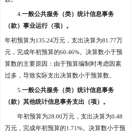
4
.
一般公共服务（类）
统计信息事务
（款）
事业运行
（项）。
年初预算为
135
.
24
万元，支出决算
为
81.77
万
元，完成年初预算
的
60.46
%。决算数小于预
算数
的
主要原因：
由于预
算编制时考虑因素
过多，导致实际支出决算数小于预算数
。
5
.
一般公共服务（类）
统计信息事务
（款）
其他统计信息事务支出
（项）。
年初预算
为
28
.
00
万元，支出决算
为
0
.
48
万元，完成年初预算
的
1
.
71
%。决算数小于预