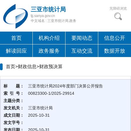
三亚市统计局
无障碍浏览
tjj.sanya.gov.cn
中文域名 : 三亚市统计局.政务
首页
机构介绍
要闻动态
信息公开
解读回应
政务服务
互动交流
数据开放
首页>财政信息>
财政预决算
标 题：
三亚市统计局2024年度部门决算公开报告
索 引 号：
00823300-1/2025-29914
主题分类：
发文机关：
三亚市统计局
成文日期：
2025-10-31
发文字号：
发布日期：
2025-10-31