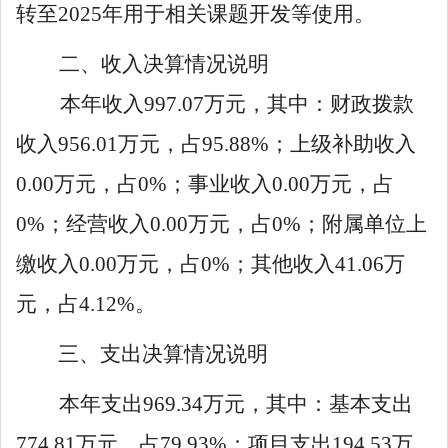
转至
2025
年用于相关课题开发
等
使用。
二、收入决算情况说明
本年收入
997
.
07
万元，其中：财政拨款
收入
956
.
01
万元，占
95
.
88
%
；上级补助收入
0
.
00
万元，占
0
%
；事业收入
0
.
00
万元，占
0
%
；经营收入
0
.
00
万元，占
0
%
；附属单位上
缴收入
0
.
00
万元，占
0
%
；其他收入
41
.
06
万
元，占
4
.
1
2
%
。
三、支出决算情况说明
本年支出
969
.
34
万元，其中：基本支出
774
.
81
万元，占
79
.
93
%
；项目支出
194
.
53
万