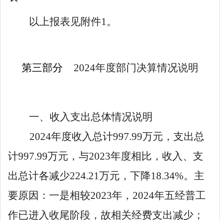
以上报表见附件
1
。
第三部分
202
4
年度部门决算情况说明
一、收入支出总体情况说明
2024
年度收入总计
997
.
99
万元，支出总
计
997
.
99
万元，与
2023
年度相比，收入、支
出总计各减少
224
.
21
万元，下降
18
.
34
%
。主
要原因：一是
相较
2023
年，
2024
年
五经普工
作
已
进入
收尾阶段，故
相关经费支出减少；