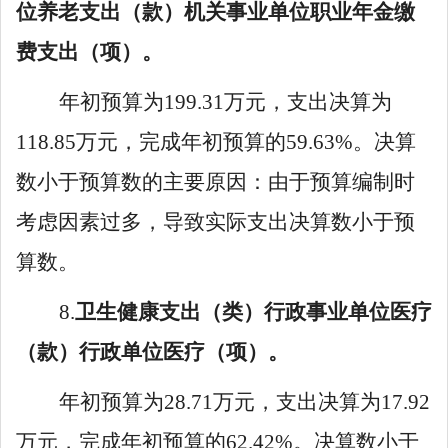
位养老支出（款）机关事业单位
职业年金缴
费支出
（项）。
年初预算
为
199
.
31
万元，支出决算为
118
.
85
万元，完成年初预算的
59
.
63
%。决算
数
小
于预算
数的主要原因：
由于预算编制时
考虑因素过多，导致实际支出决算数小于预
算数。
8
.
卫生健康支出
（类）
行政事业单位医疗
（款）
行政单位医疗
（项）。
年初预算
为
28
.
71
万元，支出
决算为
17
.
92
万元，完成年初预算的
62
.
42
%。决算数小于