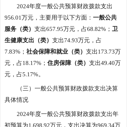
2024
年度一般公共预算财政拨款支出
956
.
01
万元，主要用于以下方面：
一般公共
服务（类）
支出
657
.
95
万元，占
68
.
82
%
；
卫
生健康支出（类）
支出
74
.
93
万元，占
7
.
83
%
；
社会保障和就业（类）
支出
173
.
73
万
元，占
18
.
17
%
；
住房保障（类）
支出
49
.
40
万
元，占
5
.
1
7
%
。
（三）一般公共预算财政拨款支出决算
具体情况
2024
年度一般公共预算财政拨款支出年
初预算为
1
,
698
.
92
万元，支出决算为
969
.
34
万