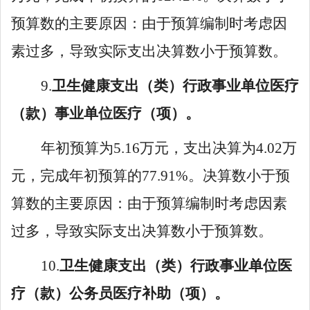
预
算数的
主要原因：
由
于预算编制时考虑因
素过多，导致实际支出决算数小于预算数。
9
.
卫生健康支出
（类）
行政事业单位医疗
（款）
事业单位医疗
（项）。
年初预算
为
5
.
16
万元，支出决算
为
4
.
02
万
元，完成年初预算的
77
.
91
%。
决算数
小
于预
算数
的
主要原因
：
由
于预算编制时考虑因素
过多，导致实际支出决算数小于预算数
。
1
0
.
卫生健康支出
（类）
行政事业单位医
疗
（款）
公务员医疗补助
（项）。