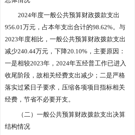
2024
年度一般公共预算财政拨款支出
956
.
01
万元，占本年支出合计的
98
.
62
%
。与
2023
年度相比，一般公共预算财政拨款支出
减少
240
.
44
万元，下降
20
.
10
%
，主要原因：
一是相较
2023
年，
2024
年五经普工作已进入
收尾阶段，故相关经费支出减少；二是严格
落实过紧日子要求，压缩各项项目指标相关
经费，节省不必要开支。
（二）一般公共预算财政拨款支出决算
结构情况