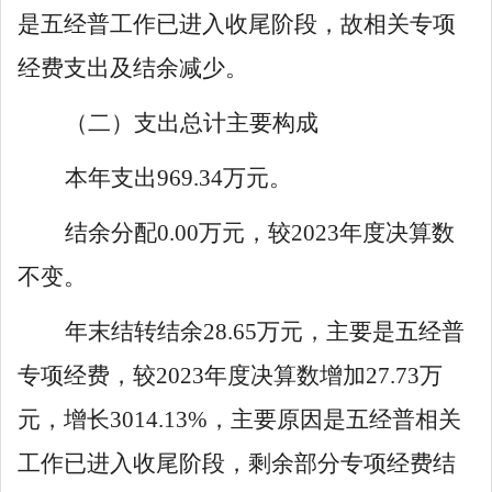
是五经普工作已进入收尾阶段，故相关
专项
经费支出
及结余
减少。
（二
）
支出
总计
主要
构成
本年支出
969
.
34
万元。
结余分配
0
.
00
万元，较
2023
年度决算数
不变
。
年末结转结余
28
.
65
万元，主要是五经普
专项经费
，较
2023
年度决算数增加
27
.
73
万
元，增长
3014
.
13
%
，主要原因是
五经普相关
工作已进入收尾阶段，剩余部分
专项
经费结