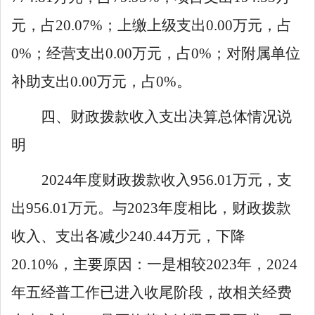
元，占
20
.
0
7
%
；上缴上级支出
0
.
00
万元，占
0
%
；经营支出
0
.
00
万元，占
0
%
；对附属单位
补助支出
0
.
00
万元，占
0
%
。
四、财政拨款收入支出决算总体情况说
明
2024
年度财政拨款收入
956
.
01
万元，支
出
956
.
01
万元。与
2023
年度相比，财政拨款
收入、支出各减少
240
.
44
万元，下降
20
.
10
%
，主要原因：一是相较
2023
年，
2024
年五经普工作已进入收尾阶段，故相关经费