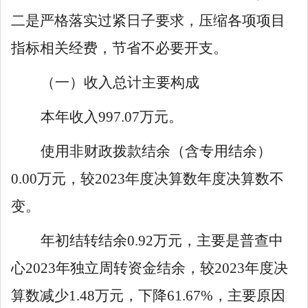
二是
严格落实过紧日子要求，
压缩各项项目
指标相关经费，节省不必要开支
。
（一
）
收入
总计
主要
构成
本年收入
997
.
07
万元。
使用非财政拨款结余（含专用结余）
0
.
00
万元，较
2023
年度决算数年度决算数不
变。
年初结转结余
0
.
92
万元，主要是
普查中
心
2023
年独立周转资金结余
，较
2023
年度决
算数减少
1
.
48
万元，下降
61
.
6
7
%
，主要原因