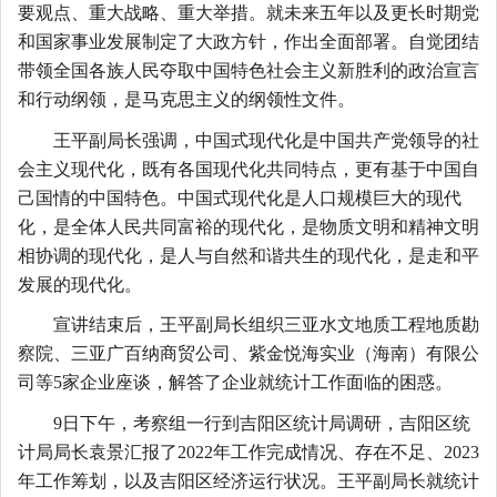
要观点、重大战略、重大举措。就未来五年以及更长时期党
和国家事业发展制定了大政方针，作出全面部署。自觉团结
带领全国各族人民夺取中国特色社会主义新胜利的政治宣言
和行动纲领，是马克思主义的纲领性文件。
王平副局长强调，中国式现代化是中国共产党领导的社
会主义现代化，既有各国现代化共同特点，更有基于中国自
己国情的中国特色。中国式现代化是人口规模巨大的现代
化，是全体人民共同富裕的现代化，是物质文明和精神文明
相协调的现代化，是人与自然和谐共生的现代化，是走和平
发展的现代化。
宣讲结束后，王
平
副局长组织三亚水文地质工程地质勘
察院、三亚广百纳商贸公司、紫金悦海实业（海南）有限公
司等
5家企业座谈，
解
答了企业就统计工作面临的困惑。
9日下午，
考察组一行到吉阳区统计局调研，
吉阳区
统
计局
局长袁景汇报了
2022年工作完成情况、存在不足、2023
年工作筹划，以及吉阳区经济运行状况。王平副局长就统计