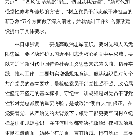
力点
”、“‘
四风
’
新表现的特征、诱因及其治理
”、“
新时代加
强党性修养和锻炼的方法
”、“
树立党员干部忠诚干净担当的
新形象
”五个方面做了深入阐述，并就统计工作结合廉政建
设提出了具体要求
。
林日雄强调：
一要提高政治忠诚意识。要对党和人民无
限忠诚，要坚决维护以习近平同志为核心的党中央权威，要
以习近平新时代中国特色社会主义思想来武装头脑、指导实
践、推动工作。二要
切实
增强规矩意识。服从组织是对每个
共产党员的基本要求，是检验党员干部党性强不强、政治属
性坚定不坚定的基本标准。守纪律、讲规矩是对党员干部党
性和对党忠诚度的重要考验，是做政治
“明白人”的保证。在
党要管党、从严治党的大背景下，领导干部更要牢固树立纪
律意识和规矩意识，在任何时候都坚决把政治纪律和政治规
矩挺在最前面，始终心有所畏、言有所戒、行有所止。
三要