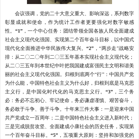
会议强调，党的二十大意义重大、影响深远，系列数字
彰显成就和使命，作为统计工作者更要强化对数字敏感
性。
“
1
”
，一个中心任务：团结带领全国各族人民全面建成
社会主义现代化强国、实现第二个百年奋斗目标，以中国式
现代化全面推进中华民族伟大复兴。
“
2
”
，“两步走”战略安
排：从二〇二〇年到二〇三五年基本实现社会主义现代化；
从二〇三五年到本世纪中叶把我国建成富强民主文明和谐美
丽的社会主义现代化强国。归根到底两个“行”：中国共产党
为什么能，中国特色社会主义为什么好，归根到底是马克思
主义行，是中国化时代化的马克思主义行。
“
3
”
，三个务
必：务必不忘初心、牢记使命，务必谦虚谨慎、艰苦奋斗，
务必敢于斗争、善于斗争。十年来三件大事：一是迎来中国
共产党成立一百周年；二是中国特色社会主义进入新时代；
三是完成脱贫攻坚、全面建成小康社会的历史任务，实现第
一个百年奋斗目标。
“
5
”
，五项重大原则：坚持和加强党的