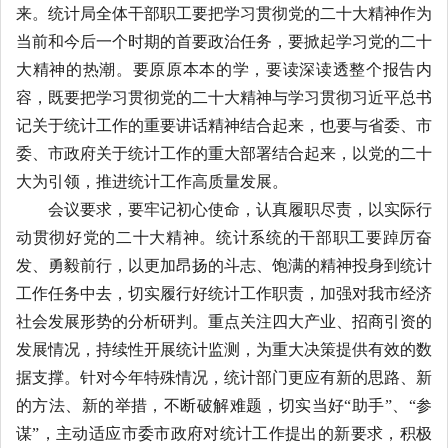
来。统计局全体干部职工要把学习贯彻党的二十大精神作为
当前和今后一个时期的首要政治任务，要掀起学习党的二十
大精神的热潮。要原原本本的学，要读深读透整个报告内
容，既要把学习贯彻党的二十大精神与学习贯彻习近平总书
记关于统计工作的重要讲话精神结合起来，也要与省委、市
委、市政府关于统计工作的重大部署结合起来，以党的二十
大为引领，推进统计工作高质量发展。
会议
要求
，要牢记初心使命，认真履职尽责，以实际行
动贯彻好党的二十大精神。
统计系统的干部职工要踔厉奋
发、勇毅前行，以更加
昂扬的斗志、饱满的精神投身到统计
工作任务中
去
，
切实
履行
好
统计工作职责，
加强
对
我市
经济
社会发展形势
的
分析研判
。
重点关注
四大
产业
、招商引资
的
发展情况，持续性开展
统计
监测，
为重大决策提供有效的数
据支撑。
针对今年特殊情况，统计部门更应有新的思路、新
的方法、新的举措，不断
破解
难题
，切实当好“助手”、“参
谋”，主动适应市委市政府
对统计工作提出的新要求，
积极