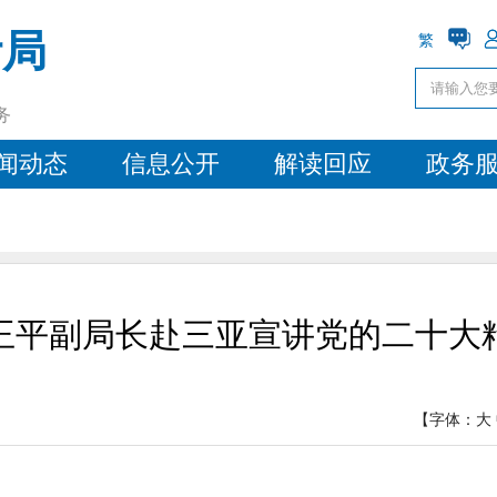
计局
繁
务
闻动态
信息公开
解读回应
政务
王平副局长赴三亚宣讲党的二十大
【字体：
大