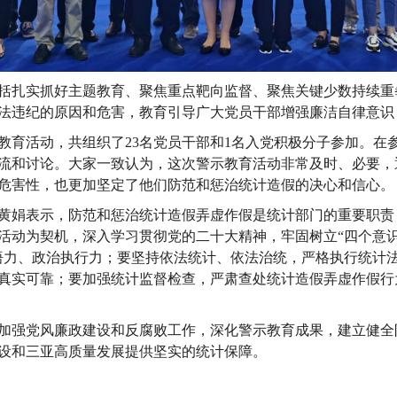
括扎实抓好主题教育、聚焦重点靶向监督、聚焦关键少数持续重
法违纪的原因和危害，教育引导广大党员干部增强廉洁自律意识
教育活动，共组织了
23名党员干部和1名入党积极分子参加。在
流和讨论。大家一致认为，这次警示教育活动非常及时、必要，
危害性，也更加坚定了他们防范和惩治统计造假的决心和信心。
黄娟
表示，防范和惩治统计造假弄虚作假是统计部门的重要职责
活动为契机，深入学习贯彻党的二十大精神，牢固树立
“四个意
悟力、政治执行力
；
要坚持依法统计、依法治统，严格执行统计
真实可靠
；
要加强统计监督检查，严肃查处统计造假弄虚作假行
加强党风廉政建设和反腐败工作，深化警示教育成果，建立健全
设和
三亚
高质量发展提供坚实的统计保障。