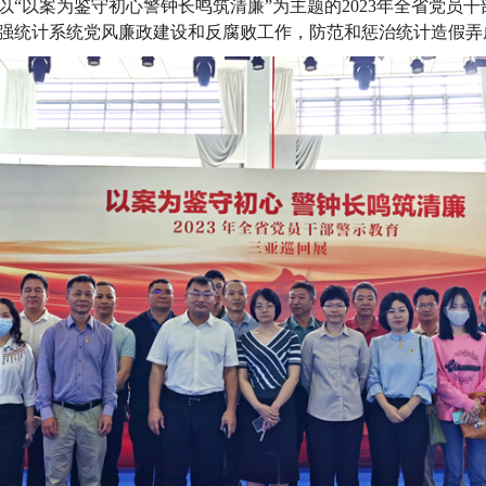
以
“以案为鉴守初心
警钟长鸣筑清廉
”为主题的
2023年全省党员
强统计系统党风廉政建设和反腐败工作，防范和惩治统计造假弄