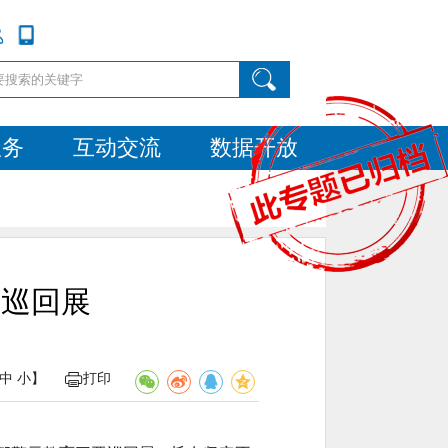
服务
互动交流
数据开放
育巡回展
中
小
】
打印