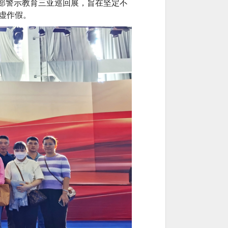
干部警示教育三亚巡回展，旨在
坚定不
虚作假。