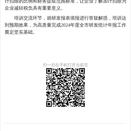
计扣除的比例和财务提取范围标准，让企业了解加计扣除为
企业
减轻税负
具有重要意义。
培训交流环节，就
研发
报表填报进行答疑解惑，培训达
到预期效果，
为高质量完成
202
4
年度全市研发统计年报工作
奠定坚实基础。
扫一扫在手机打开当前页