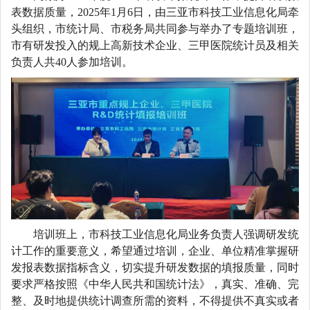
表数据质量，
202
5
年
1
月
6
日，
由三亚市科技工业信息化
局牵
头组织
，
市统计局
、市税务局
共同参与举办了专题培训班，
市有研发投入的规上高新技术企业、三甲医院
统计员及相关
负责人
共
40
人参加
培训
。
培训
班
上，
市科技工业信息化
局业务负责人强调研发统
计工作的重要意义，希望通过培训
，企业、单位精准
掌握研
发报表数据指标含义，切实提升研发数据的填报质量，同时
要求严格按
照
《
中华人民共和国
统计法
》
，真实、准确、完
整、及时地提供统计调查所需的资料，不得提供不真实或者