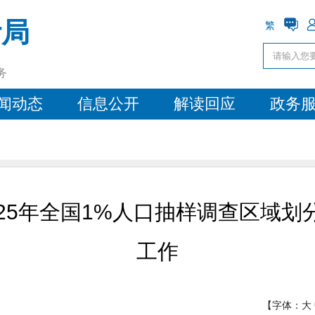
计局
繁
务
闻动态
信息公开
解读回应
政务
25年全国1%人口抽样调查区域划
工作
【字体：
大