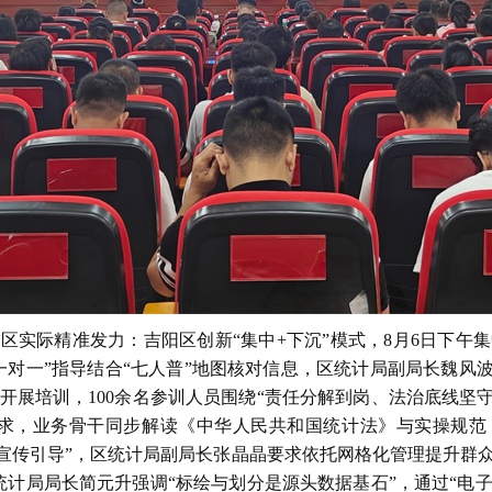
辖区实际精准发力：吉阳区创新
“集中+下沉”模式，8月6日下午集
一对一”指导结合“七人普”地图核对信息，区统计局副局长魏风
）开展培训，100余名参训人员围绕“责任分解到岗、法治底线坚
要求，业务骨干同步解读
《中华人民共和国统计法》
与实操规范；
众宣传引导”，区统计局副局长张晶晶要求依托网格化管理提升群
区统计局局长简元升强调“标绘与划分是源头数据基石”，通过“电