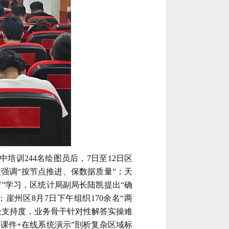
中培训244名绘图员后，7日至12日区
波强调“按节点推进、保数据质量”；天
守”学习，区统计局副局长陆凯提出“确
崖州区8月7日下午组织170余名“两
众支持度，业务骨干针对性解答实操难
子课件+在线系统演示”剖析复杂区域标