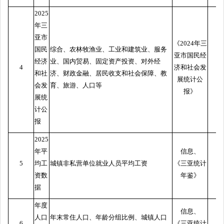
2025
年三
亚市
《2024年三
国民
综合、农林牧渔业、工业和建筑业、服务
亚市国民经
经济
业、国内贸易、固定资产投资、对外经
4
济和社会发
和社
济、财政金融、居民收支和社会保障、教
展统计公
会发
育、旅游、人口等
报》
展统
计公
报
2025
年平
信息、
5
均工
城镇非私营单位就业人员平均工资
《三亚统计
资数
年鉴》
据
年度
信息、
人口
年末常住人口、年龄分组比例、城镇人口
6
《三亚统计