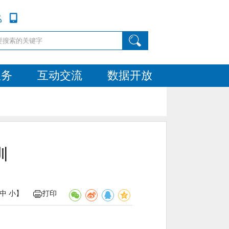
服务
互动交流
数据开放
训
中
小
】
打印