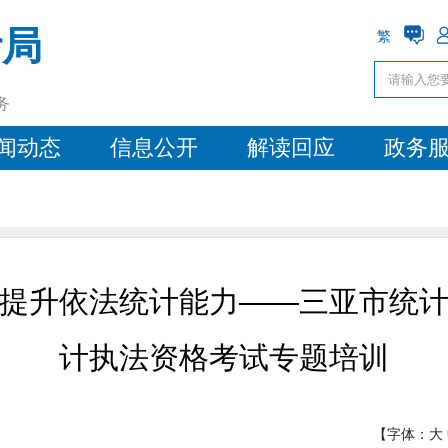
计局
繁
务
闻动态
信息公开
解读回应
政务
 提升依法统计能力——三亚市统计局
计执法资格考试专题培训
【字体：
大