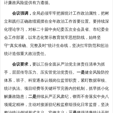
计廉政风险提供有力遵循。
会议强调，
全局必须牢牢把握统计工作政治属性，把树
立和践行正确政绩观摆在全年政治工作首要位置。要持续深
化理论学习，对标二十届中央纪委五次全会及省、市纪委全
会工作部署，以常态化警示教育筑牢思想防线，始终坚
守“真实准确、完整及时”统计生命线，坚决扛牢防范和惩治
统计造假重大政治责任。
会议要求，
要以三份全面从严治党主体责任清单为抓
手，层层传导压力、压实管党治党责任。
一是
健全风险防控
体系，班子、科室逐条认领岗位监管职责，紧盯数据审核、
统计执法、项目经费等关键环节完善内控机制，抓早抓小化
解廉政隐患；
二是
持续从严正风肃纪，锲而不舍落实中央八
项规定精神，主动对接派驻纪检监察组强化日常监督，坚决
整治统计领域形式主义、官僚主义；
三是
建强清廉统计干部