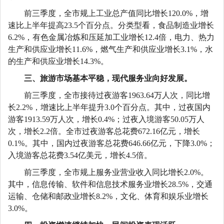
前三季度
，全市规上工业总产值同比增长
120.0
%
，增
速比
上半年
提高
23.5
个百分点。分类型看，食品制造业
增长
6.2
%，有色金属冶炼和压延加工业
增长
12.4倍
，电力、热力
生产和供应业
增长
11.6%，燃气生产和供应业
增长
3.1
%，水
的生产和供应业
增长
14.3
%
。
三
、旅游市场
基本
平稳
，现代服务业
向好发展
。
前三季度
，全市接待过夜游客
1963.64万人次，同比
增
长
2.2
%
，
增速比上半年提升
3.0个百分点。
其中，过夜国内
游客
1913.59万人次，
增长
0.4
%
；
过夜入境游客
50.05万人
次，增长2.
2
倍
。
全市
过夜
游客总花费
672.16
亿元，增长
0.1
%
。
其中，国内过夜游客总花费
646.66
亿元，下降
3.0
%；
入境游客总花费
3.54
亿美元，增长
4.5
倍
。
前三季度
，全市规上服务业营业收入同比增长
2.0
%。
其中，信息传输、软件和信息技术服务业增长
28.5
%，交通
运输、仓储和邮政业增长
8.2
%
，文化、体育和娱乐业增长
3.
0
%
。