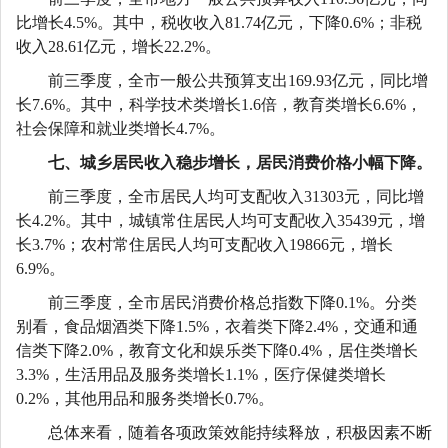
比
增长
4.5
%。其中
，
税收收入
81.74
亿元，
下降
0.6%
；非税
收入
2
8.61
亿元，增长
22.2
%。
前三季度，全市一般公共预算支出
169.93亿元，同比增
长7.6%。
其中
，科学技术类增长
1.6倍，教育类增长6.6%，
社会保障和就业类增长4.7%。
七、城乡居民收入稳步增长，居民消费价格小幅下降。
前三季度
，全市居民人均可支配收入
31303
元，同比增
长
4.
2
%。其中，城镇常住居民人均可支配收入
35439
元，增
长
3.7%；农村常住居民人均可支配收入1
9866
元，增长
6.9
%
。
前三季度
，全市居民消费价格总指数下降
0.
1
%。分类
别看，食品烟酒类下降
1.5
%，衣着类下降2.
4
%，交通和通
信类下降
2.0
%，教育文化和娱乐类下降0.
4
%，居住类增长
3.
3
%，生活用品及服务类增长1.
1
%，医疗保健类增长
0.
2
%，其他用品和服务类增长
0.7
%。
总体来看，随着各项政策效能持续释放，积极因素不断