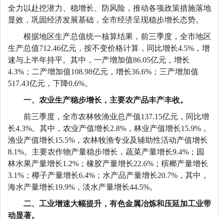
全力以赴挖潜力、稳增长、防风险，推动各项政策措施落地
显效，巩固经济
发展
基础，
全市经济呈现
稳步增长
态势
。
根据地区生产总值统一核算结果，
前三季度
，全市地区
生产总值
712.46亿元，按不变价格计算，同比增长4.5%，增
速
与上半年持平
。其中，一产增加值
86.05亿元，增长
4.3%；二产增加值108.98亿元，增长36.6%；三产增加值
517.43亿元，下降0.6%。
一、农业生产稳步增长，主要农产品丰产丰收。
前三季度，全市农林牧渔业总产值
137.15亿元，同比增
长4.3%。其中，农业产值增长2.8%，林业产值增长15.9%，
渔业产值增长15.5%，农林牧渔专业及辅助性活动产值增长
8.1%。主要农作物产量稳步增长，
蔬菜产量增长
9.4%
；园
林水果
产量
增长
1.2%；橡胶
产量
增长
22.6%；槟榔
产量
增长
3.1%；椰子
产量
增长
6.4%；水产品产量增长20.7%，其中，
海水产量增长19.9%，淡水产量增长44.5%。
二、
工业增速
大幅
提升
，有色金属冶炼和压延加工业带
动显著。