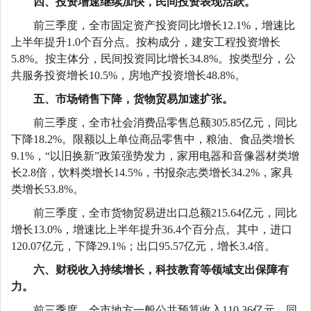
四
、
投资增速
继续加快
，
民间投资表现活跃
。
前三季度
，全市固定资产投资同比增长
1
2
.1%，增速比
上半年
提升
1.0
个百分点。按构成分，建安工程投资增长
5.8
%。按主体分，民间投资同比增长
34.8
%。按类型分，公
共服务投资增长
10.5
%，
房地产
投资增长
48.8
%。
五
、市场销售下降，货物
贸易加速扩张
。
前三季度
，全市社会消费品零售总额
305.85
亿元，同比
下降
18.2
%。限额以上单位商品零售中，粮油、食品类
增长
9.1%，“以旧换新”政策强势发力，
家用电器和音像器材类增
长
2.8倍，
饮料类增长
14.5%，
书报杂志类增长
34.2%，
家具
类增长
53.8%。
前三季度
，全市货物贸易进出口总额
215.64
亿元，同比
增长
13.0
%，
增速比上半年提升
36.4个百分点。
其中，进口
120.07
亿元，下降
29.1
%；出口
95.57
亿元，增长
3.4倍
。
六
、财税收入持续增长，
科技教育等
领域支出
保障有
力
。
前三季度
，全市地方一般公共预算收入
110.36
亿元，
同