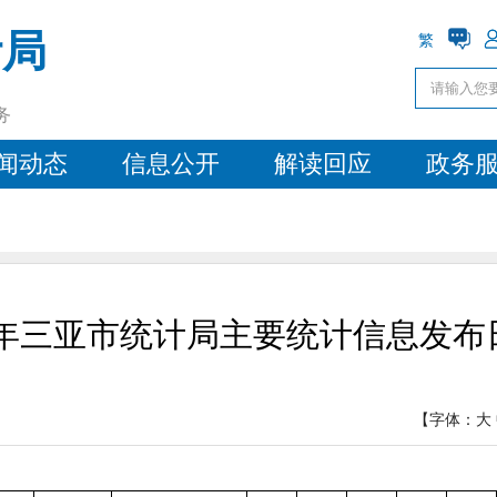
计局
繁
务
闻动态
信息公开
解读回应
政务
25年三亚市统计局主要统计信息发布
【字体：
大