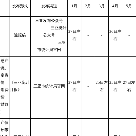
发布形式
发布渠道
1月
2月
3月
4月
5月
三亚发布公众号
三亚统计
27日左
3
0日左
通报稿
公众号
-
-
-
右
右
三亚
市统计局官网
业总产
情况、
固定资
资情
《三亚统计
27日左
25日左
25日左
27日左
三亚市统计局官网
-
会消费
月报》
右
右
右
右
本情
方财政
数
总产值
、热带