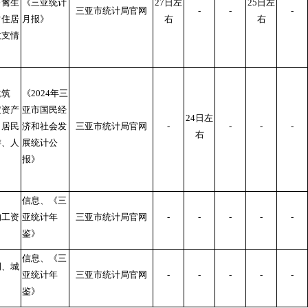
畜禽生
《三亚统计
27日左
25日左
三亚市统计局官网
-
-
-
常住居
月报》
右
右
收支情
建筑
《2024年三
定资产
亚市国民经
24日左
、居民
济和社会发
三亚市统计局官网
-
-
-
-
右
游、人
展统计公
报》
信息、《三
均工资
亚统计年
三亚市统计局官网
-
-
-
-
-
鉴》
信息、《三
例、城
亚统计年
三亚市统计局官网
-
-
-
-
-
鉴》