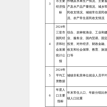
市主要
作物及水果生产情况、主要
3
经济指
产及水产品产量情况、城乡
标
民收支情况、城镇常住居民
况、农产常住居民收支情况
2024年
三亚市
综合、农林牧渔业、工业和
国民经
业、服务业、国内贸易、固
4
济和社
投资、对外经济、财政金融
会发展
收支和社会保障、教育、旅
统计公
口等
报
2024年
5
平均工
城镇非私营单位就业人员平
资数据
年度人
年末常住人口、年龄分组比
6
口主要
镇人口比重
指标