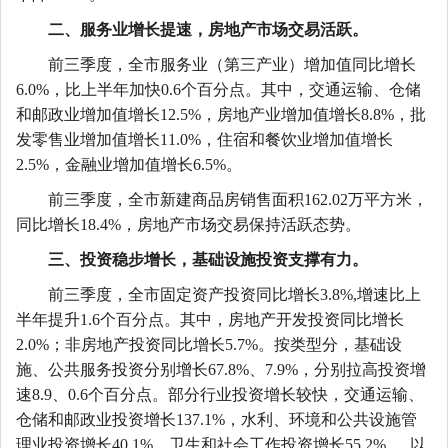
二、服务业增长提速，房地产市场交易活跃。
前三季度
，
全市
服务业（第三产业）增加值同比增长
6.0
%，比
上半年
加快
0.6
个百分点。其中，交通运输、仓储
和邮政业增加值增长
12.5
%，房地产业增加值增长
8.8
%
，批
发零售业增加值增长
11.0%，住宿和餐饮业增加值增长
2.5%，金融业增加值增长6.5%
。
前三季度，全市新建商品房销售面积
162.02万平方米，
同比增长18.4%，房地产市场交易保持活跃态势。
三、投资稳步增长，基础设施投资支撑有力。
前三季度，全市固定资产投资同比增长
3.8%,增速比上
半年提升1.6个百分点。其中，房地产开发投资同比增长
2.0%；非房地产投资同比增长5.7%。按类型分，基础设
施、公共服务投资分别增长67.8%、7.9%，分别拉高投资增
速8.9、0.6个百分点。部分行业投资增长较快，
交通运输、
仓储和邮政业
投资增长
137.1%，
水利、环境和公共设施管
理业
投资增长
40.1%，
卫生和社会工作
投资增长
55.2%
，以