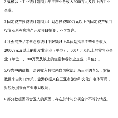
2.
规模以上工业统计范围为年主营业务收入
2000
万元及以上的工业
企业。
3.
固定资产投资统计范围为计划总投资
500
万元以上的固定资产项目
投资及所有房地产开发项目投资，不含农户。
4
.
社会消费品零售总额统计中限额以上单位是指年主营业务收入
2000
万元及以上的批发业企业（单位）、
500
万元及以上的零售业企
业（单位）、
200
万元及以上的住宿和餐饮业企业（单位）。
5
.
报告中的价格、居民收入数据来自
国家统计局三亚
调查队，
货贸
数据来自海口海关，旅游数据来自
三亚
市
旅游和文化广电体育
局，
财税数据来自三亚市财政局
。
6
.
部分数据因四舍五入的原因，存在总计与分项合计不等的情况。