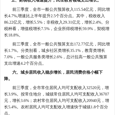
、
财税收入增速提升，民生教育领域支出增长。
五
前三季度
，全市一般公共预算收入
115.54
亿元，同比增
长
4.7
%
,增速比上半年提升2.5个百分点。
其中
，
税收收入
86.22
亿元，增长
5.5
%；非税收入
29.31
亿元，
增长
2.4
%。
分
税种看，增值税增长
7.5%，企业所得税增长59.9%，契税增
长18.8%。
前三季度，全市一般公共预算支出
172.77亿元，同比增
长1.7%。分类别看，城乡社区类增长35.1%，教育类增长
7.0%，一般公共服务类增长2.6%，总计拉高一般公共预算
支出增速4.2个百分点。
六、城乡居民收入稳步增长，居民消费价格小幅下
降。
前三季度，全市常住居民人均可支配收入
32520元，增
长3.9%。按常住地分，城镇常住居民人均可支配收入36707
元，增长3.6%；农村常住居民人均可支配收入20940元，增
长5.4%。农村居民人均可支配收入增速快于城镇1.8个百分
点。