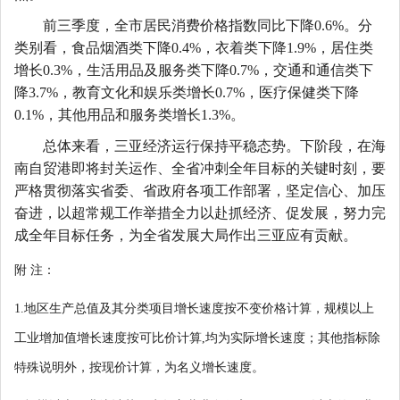
前三季度
，全市居民消费价格指数同比下降
0.
6
%。分
类别看，食品烟酒类下降0.
4
%，衣着类下降1.
9
%，居住类
增长0.
3
%，生活用品及服务类下降0.
7
%，交通和通信类下
降
3.7
%，教育文化和娱乐类增长
0.7
%，医疗保健类下降
0.
1
%，其他用品和服务类增长
1.3
%。
总体来看，三亚经济运行保持平稳态势。下阶段，在海
南自贸港即将封关运作、全省冲刺全年目标的关键时刻，要
严格贯彻落实省委、省政府各项工作部署，坚定信心、加压
奋进，以超常规工作举措全力以赴抓经济、促发展，努力完
成全年目标任务，为全省发展大局作出三亚应有贡献。
附
注
：
1.
地区生产总值及其分类项目增长速度按不变价格计算，规模以上
工业增加值增长速度按可比价计算
,
均为实际增长速度；其他指标除
特殊说明外，按现价计算，为名义增长速度。