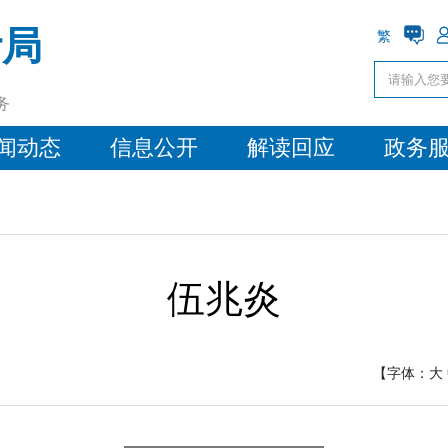
计局
繁
务
闻动态
信息公开
解读回应
政务
伍兆炎
【字体：
大