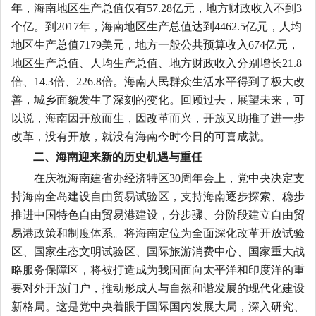
年，海南地区生产总值仅有
57.28
亿元，地方财政收入不到
3
个亿。到
2017
年，海南地区生产总值达到
4462.5
亿元，人均
地区生产总值
7179
美元，地方一般公共预算收入
674
亿元，
地区生产总值、人均生产总值、地方财政收入分别增长
21.8
倍、
14.3
倍、
226.8
倍。海南人民群众生活水平得到了极大改
善，城乡面貌发生了深刻的变化。回顾过去，展望未来，可
以说，海南因开放而生，因改革而兴，开放又助推了进一步
改革，没有开放，就没有海南今时今日的可喜成就。
二、海南迎来新的历史机遇与重任
在庆祝海南建省办经济特区
30
周年会上，党中央决定支
持海南全岛建设自由贸易试验区，支持海南逐步探索、稳步
推进中国特色自由贸易港建设，分步骤、分阶段建立自由贸
易港政策和制度体系。将海南定位为全面深化改革开放试验
区、国家生态文明试验区、国际旅游消费中心、国家重大战
略服务保障区，将被打造成为我国面向太平洋和印度洋的重
要对外开放门户，推动形成人与自然和谐发展的现代化建设
新格局。这是党中央着眼于国际国内发展大局，深入研究、