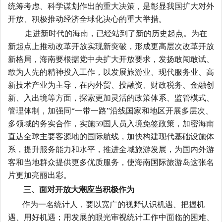
统筹考虑、科学谋划作出的重大决策，是彰显我国扩大对外
开放、积极推动经济全球化决心的重大举措。
走进新时代的海南，已经站到了新的历史起点。为在
新起点上推动改革开放实现新突破，形成更高层次改革开放
新格局，海南要根据党中央扩大开放要求，发扬敢闯敢试、
敢为人先的精神投入工作，以发展旅游业、现代服务业、高
新技术产业为主导，在内外贸、投融资、财政税务、金融创
新、入出境等方面，探索更加灵活的政策体系、监管模式、
管理体制，加强同“一带一路”沿线国家和地区开展多层次、
多领域的务实合作，实施
59
国人员入境免签政策，加密海南
直达全球主要客源地的国际航线，加快构建现代基础设施体
系，提升服务能力和水平，推进全域旅游发展，为国内外游
客和当地群众提供更多优质服务，使海南国际旅游岛这张名
片更加亮丽出彩。
三、面对开放大潮应当积极作为
作为一名统计人，要以宽广的视野认识机遇、把握机
遇、用好机遇；用发展的眼光审视统计工作中面临的困难、