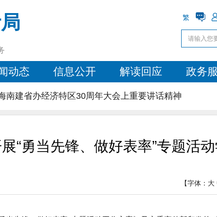
计局
繁
务
闻动态
信息公开
解读回应
政务
海南建省办经济特区30周年大会上重要讲话精神
展“勇当先锋、做好表率”专题活
【字体：
大