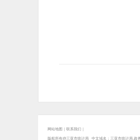
网站地图
｜
联系我们
｜
版权所有@三亚
市统计局
中文域名：三亚市统计局.政