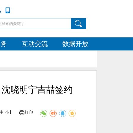
服务
互动交流
数据开放
 沈晓明宁吉喆签约
中
小
】
打印