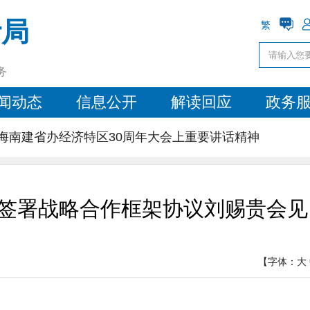
计局
繁
务
闻动态
信息公开
解读回应
政务
海南建省办经济特区30周年大会上重要讲话精神
签署战略合作框架协议刘赐贵会见
【字体：
大