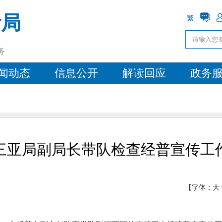
计局
繁
务
闻动态
信息公开
解读回应
政务
三亚局副局长带队检查经普宣传工
【字体：
大