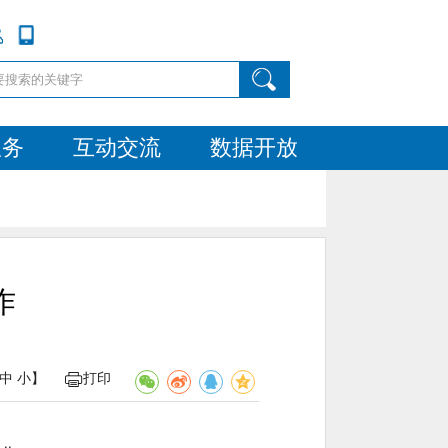
服务
互动交流
数据开放
作
中
小
】
打印