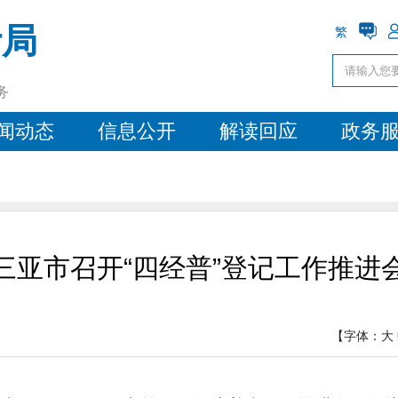
计局
繁
务
闻动态
信息公开
解读回应
政务
三亚市召开“四经普”登记工作推进
【字体：
大