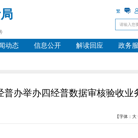
计局
繁
务
闻动态
信息公开
解读回应
政务
经普办举办四经普数据审核验收业
【字体：
大