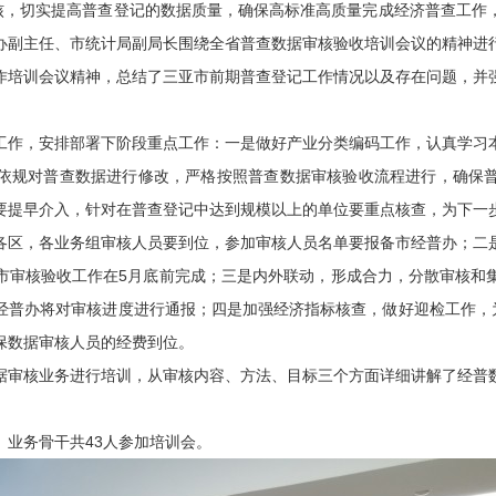
核，切实提高普查登记的数据质量，确保高标准高质量完成经济普查工作
办副主任、市统计局副局长围绕全省普查数据审核验收培训会议的精神进
培训会议精神，总结了三亚市前期普查登记工作情况以及存在问题，并强
作，安排部署下阶段重点工作：一是做好产业分类编码工作，认真学习本
依规对普查数据进行修改，严格按照普查数据审核验收流程进行，确保
要提早介入，针对在普查登记中达到规模以上的单位要重点核查，为下一
区，各业务组审核人员要到位，参加审核人员名单要报备市经普办；二是
市审核验收工作在5月底前完成；三是内外联动，形成合力，分散审核和
经普办将对审核进度进行通报；四是加强经济指标核查，做好迎检工作，为
保数据审核人员的经费到位。
审核业务进行培训，从审核内容、方法、目标三个方面详细讲解了经普数
业务骨干共43人参加培训会。