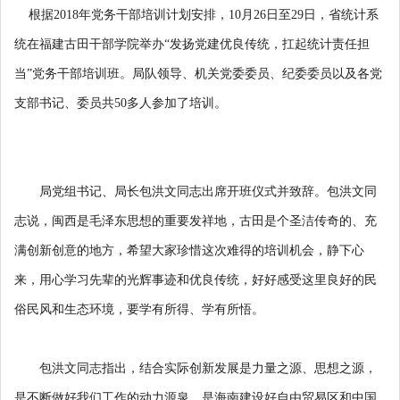
根据2018年党务干部培训计划安排，10月26日至29日，省统计系
统在福建古田干部学院举办“发扬党建优良传统，扛起统计责任担
当”党务干部培训班。局队领导、机关党委委员、纪委委员以及各党
支部书记、委员共50多人参加了培训。
局党组书记、局长包洪文同志出席开班仪式并致辞。包洪文同
志说，闽西是毛泽东思想的重要发祥地，古田是个圣洁传奇的、充
满创新创意的地方，希望大家珍惜这次难得的培训机会，静下心
来，用心学习先辈的光辉事迹和优良传统，好好感受这里良好的民
俗民风和生态环境，要学有所得、学有所悟。
包洪文同志指出，结合实际创新发展是力量之源、思想之源，
是不断做好我们工作的动力源泉，是海南建设好自由贸易区和中国