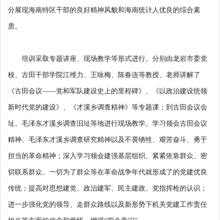
分展现海南特区干部的良好精神风貌和海南统计人优良的综合素
质。
培训采取专题讲座、现场教学等形式进行。分别由龙岩市委党
校、古田干部学院江维力、王咏梅、陈春连等教授、老师讲解了
《古田会议——党和军队建设史上的里程碑》、《以政治建设统领
新时代党的建设》、《才溪乡调查精神》等专题课；到古田会议会
址、毛泽东才溪乡调查旧址等地进行现场教学。学习领会古田会议
精神、毛泽东才溪乡调查研究精神以及不畏牺牲、艰苦奋斗、勇于
担当的革命精神；深入学习领会建强基层组织、紧紧依靠群众、密
切联系群众、一切为了群众等在革命战争年代就形成了的党建优良
传统；提高对思想建党、政治建军、民主建政、党指挥枪的认识；
进一步强化党的领导、走群众路线以及新形势下机关党建工作责任