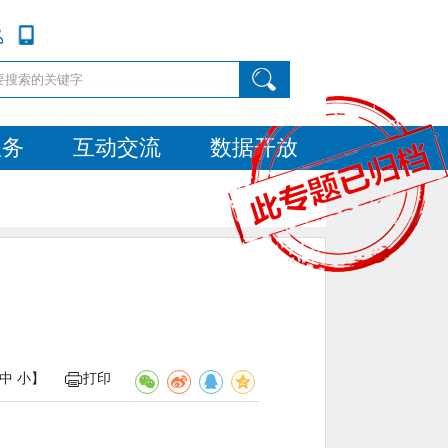
服务
互动交流
数据开放
中
小
】
打印