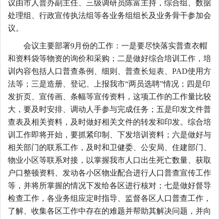
议由市人普办副主任、三级调研员陈富主持，综合组、数据
处理组、行政宣传执法组等各业务组组长及业务骨干参加会
议。
会议主要部署
9
月份的工作：一是要尽快落实普查衣帽
和资料袋等物资的询价和采购；二是做好综合培训工作，培
训内容包括人口普查条例、细则、普查长短表、
PAD
使用方
法等；三是造册、登记、上报我市“两员选聘”情况；四是印
发折页、宣传画、条幅等宣传资料，这项工作的工作量比较
大，要及时安排、调动人手参与完成任务；五是印发文件普
查表及相关资料，及时做好相关文件的转发和印发。综合培
训工作即将开始，要抓紧印制、下发培训资料；六是做好与
相关部门的联系工作，及时和卫健委、公安局、住建部门、
物业小区等联系对接，以掌握我市人口出生死亡数量、获取
户口整顿资料、发动各小区物业配合进行人口普查宣传工作
等，并将所掌握的情况下发给各区进行核对；七是做好督导
检查工作，各业务组应定时指导、监督各区人口普查工作，
了解、收集各区工作中存在的难题并帮助其解决问题，并向