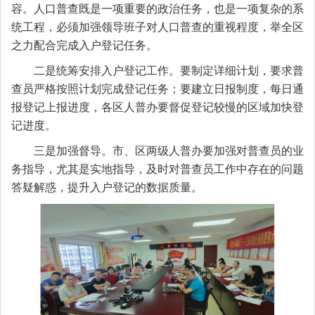
容。人口普查既是一项重要的政治任务，也是一项复杂的系
统工程，必须加强领导班子对人口普查的重视
程度
，举全区
之力配合完成入户登记任务。
二是统筹安排入户登记工作。要制定详细计划
，要求普
查员严格按照计划完成登记任务；
要建立日报制度，每日通
报登记
上报
进度，
各区人普办要
督促
登记
较慢的
区域加快登
记进度
。
三是加强督导。市、区两级人普办要加强对普查员的业
务指导，尤其是实地指导，及时
对
普查员工作中存在的问题
答疑解惑，
提升
入户登记的数据质量。