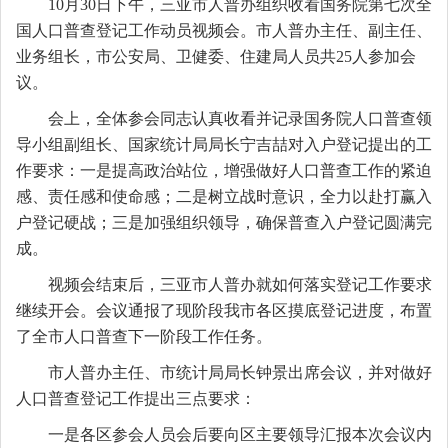
10月30日下午，三亚市人普办组织收看国务院第七次全
国人口普查登记工作动员视频会
。
市人普办
主任、副主任、
业务组长，市公安局、卫健委、住建局人员
共
25人参加会
议。
会上，全体参会同志认真
收看
并记录国务院人口普查领
导小组副组长、国家统计局局长宁吉喆对入户登记提出的工
作要求：一是提高政治站位，增强做好人口普查工作的紧迫
感、责任感和使命感
；
二是树立战时意识，全力以赴打赢入
户登记硬战
；
三是加强组织领导，确保普查入户登记圆满完
成。
视频会结束后，三亚市人普办就如何落实登记工作要求
继续开会。会议通报了现阶段我市
各区
摸底登记进度，布置
了全市人口普查下一阶段工作任务。
市人普办主任、市统计局局长钟景出席会议，并
对做好
人口普查登记工作
提出三点要求：
一是各区参会人员
会后
要向区主要领导汇报本次会议内