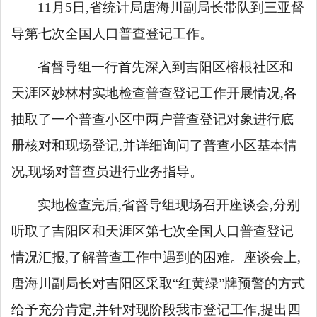
11月5日,省统计局唐海川
副局长
带队到三亚督
导第七次全国人口普查登记工作。
省督导组一行
首先
深入
到
吉阳区榕根社区和
天涯区妙林村实地检查普查登记工作开展情况,
各
抽取了一个普查小区中两户普查登记对象进行底
册核对和现场登记,并
详细询问了普查小区基本情
况,现场对普查员进行业务指导。
实地检查完后,
省督导组
现场
召开座谈会,
分别
听取了吉阳区和
天涯区
第七次全国人口普查登记
情况汇报,了解普查工作中
遇到
的困难。座谈会上,
唐海川副局长对吉阳区采取
“红黄绿”牌预警的方式
给予充分肯定
,并
针对
现阶段
我市登记
工作
,
提出四