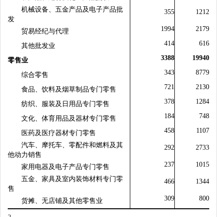
机械设备、五金产品及电子产品批
355
1212
发
1994
2179
贸易经纪与代理
414
616
其他批发业
3388
19940
零售业
343
8779
综合零售
721
2130
食品、饮料及烟草制品专门零售
378
1284
纺织、服装及日用品专门零售
184
748
文化、体育用品及器材专门零售
458
1107
医药及医疗器材专门零售
汽车、摩托车、零配件和燃料及其
292
2733
他动力销售
237
1015
家用电器及电子产品专门零售
五金、家具及室内装饰材料专门零
466
1344
售
309
800
货摊、无店铺及其他零售业