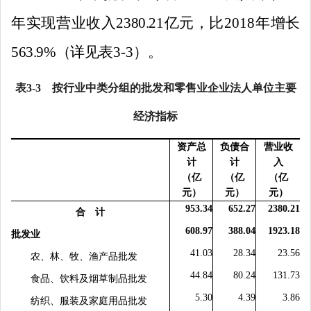
年实现营业收入
2380.21
亿元，比
2018
年增长
563.9%
（详见表
3-3
）。
表
3-3
按行业中类分组的批发和零售业
企业法人单位主要
经济指标
资产总
负债合
营业收
计
计
入
（亿
（亿
（亿
元）
元）
元）
953.34
652.27
2380.21
合 计
608.97
388.04
1923.18
批发业
41.03
28.34
23.56
农、林、牧、渔产品批发
44.84
80.24
131.73
食品、饮料及烟草制品批发
5.30
4.39
3.86
纺织、服装及家庭用品批发