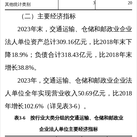
3
20
其他统计类别
（二）主要经济指标
2023
年末，交通运输、仓储和邮政业企业
法人单位资产总计
309.16
亿元，比
2018
年末
下
降
18.
9%
；负债合计
318.4
3
亿元，比
2018
年末
增长
38.
8%
。
2023
年，交通运输、仓储和邮政业企业法
人单位全年实现营业收入
50.69
亿元，比
2018
年增长
102.6
%
（详见表
3-6
）。
表
3-6
按行业大类分组的交通运输、仓储和邮政业
企业法人单位主要经济指标