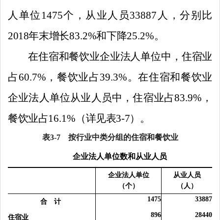
人单位
1475
个，从业人员
33887
人，分别比
2018
年末增长
83.2
%
和下降
25.2
%
。
在住宿和餐饮业企业法人单位中，住宿业
占
60.
7
%
，餐饮业占
39.
3
%
。在住宿和餐饮业
企业法人单位从业人员中，住宿业占
83.9
%
，
餐饮业占
16.1
%
（详见表
3-7
）。
表
3-7
按行业中类分组的住宿和餐饮业
企业法人单位数和从业人员
企业法人单位
从业人员
（个）
（人）
1475
33887
合 计
896
28
440
住宿业