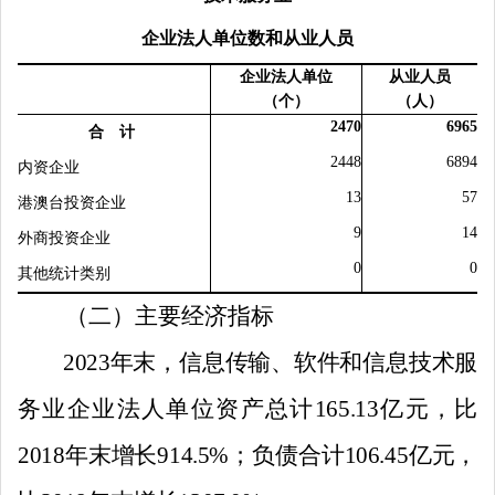
企业法人单位数和从业人员
企业法人单位
从业人员
（个）
（人）
2470
6965
合 计
2448
6894
内资企业
13
57
港澳台
投资企业
9
14
外商投资企业
0
0
其他统计类别
（二）主要经济指标
2023
年末，信息传输、软件和信息技术服
务业企业法人单位资产总计
165
.
13
亿
元，
比
2018
年末增长
914.5
%
；负债合计
106
.
4
5
亿
元，