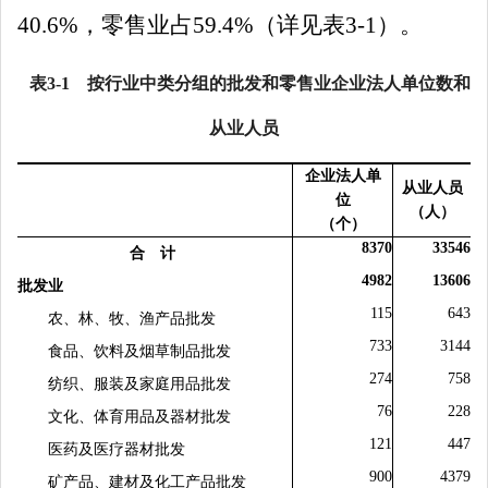
40.
6%
，零售业占
59.4
%
（详见表
3-1
）。
表
3-1
按行业中类分组的批发和零售业企业法人单位数和
从业人员
企业法人单
从业人员
位
（人）
（个）
8370
33546
合 计
4982
13606
批发业
115
643
农、林、牧、渔产品批发
733
3144
食品、饮料及烟草制品批发
274
758
纺织、服装及家庭用品批发
76
228
文化、体育用品及器材批发
121
447
医药及医疗器材批发
900
4379
矿产品、建材及化工产品批发