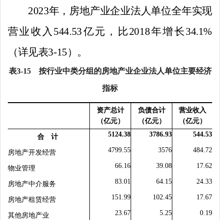
2023
年，房地产业企业法人单位全年实现
营业收入
544.53
亿元，比
2018
年增长
34.1%
（详见表
3-15
）。
表
3-15
按行业中类分组的房地产业企业法人单位主要经济
指标
资产总计
负债合计
营业收入
（亿元）
（亿元）
（亿元）
5124.38
3786.93
544.53
合 计
4799.55
3576
484.72
房地产开发经营
66.16
39.08
17.62
物业管理
83.01
64.15
24.33
房地产中介服务
151.99
102.45
17.67
房地产租赁经营
23.67
5.25
0.19
其他房地产业