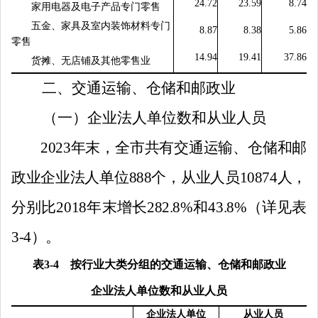
24.72
23.59
8.74
家用电器及电子产品专门零售
五金、家具及室内装饰材料专门
8.87
8.38
5.86
零售
14.94
19.41
37.86
货摊、无店铺及其他零售业
二、交通运输、仓储和邮政业
（一）企业法人单位数和从业人员
2023
年末，全市共有交通运输、仓储和邮
政业企业法人单位
888
个，从业人员
10874
人，
分别比
2018
年末增长
282.
8%
和
43.8
%
（详见表
3-4
）。
表
3-4
按行业大类分组的交通运输、仓储和邮政业
企业法人单位数和从业人员
企业法人单位
从业人员