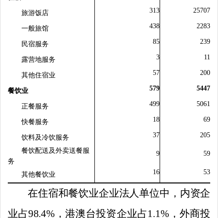
313
257
07
旅游饭店
438
2
283
一般旅馆
85
2
39
民宿服务
3
11
露营地服务
57
200
其他住宿业
579
5447
餐饮业
499
5
061
正餐服务
18
69
快餐服务
37
205
饮料及冷饮服务
餐饮配送及外卖送餐服
9
59
务
16
53
其他餐饮业
在住宿和餐饮业企业法人单位中，内资企
业占
98.4
%
，港澳台投资企业占
1.1
%
，外商投