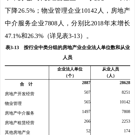
下降
26.5
%
；物业管理企业
10142
人，房地产
中介服务企业
7808
人，分别比
2018
年末增长
47.
1%
和
26.
3%
（详见表
3-13
）。
表
3-13
按行业中类分组的房地产业企业法人单位数和从业
人员
企业法人单位
从业人员
（个）
（人）
2887
28628
合 计
507
8
251
房地产开发经营
565
10142
物业管理
1497
7808
房地产中介服务
266
2253
房地产租赁经营
52
174
其他房地产业