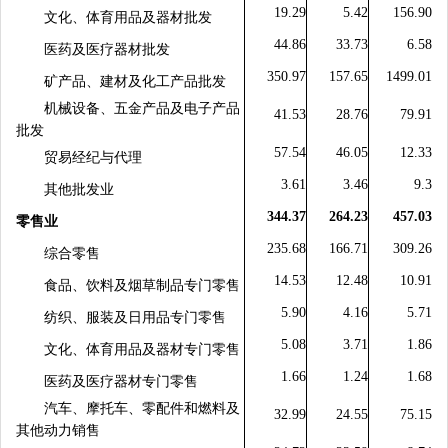
19.29
5.42
156.90
文化、体育用品及器材批发
44.86
33.73
6.58
医药及医疗器材批发
350.97
157.65
1499.01
矿产品、建材及化工产品批发
机械设备、五金产品及电子产品
41.53
28.76
79.91
批发
57.54
46.05
12.33
贸易经纪与代理
3.61
3.46
9.3
其他批发业
344.37
264.23
457.03
零售业
235.68
166.71
309.26
综合零售
14.53
12.48
10.91
食品、饮料及烟草制品专门零售
5.90
4.16
5.71
纺织、服装及日用品专门零售
5.08
3.71
1.86
文化、体育用品及器材专门零售
1.66
1.24
1.68
医药及医疗器材专门零售
汽车、摩托车、零配件和燃料及
32.99
24.55
75.15
其他动力销售