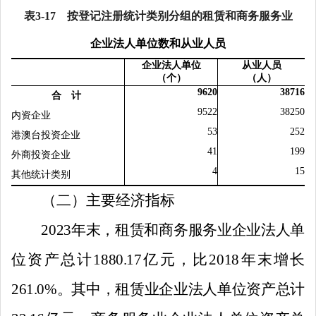
表
3-17
按登记注册统计类别分组的租赁和商务服务业
企业法人单位数和从业人员
企业法人单位
从业人员
（个）
（人）
9620
38716
合 计
9522
38250
内资企业
53
252
港澳台
投资企业
41
199
外商投资企业
4
15
其他统计类别
（二）主要经济指标
2023
年末，租赁和商务服务业企业法人单
位资产总计
1880
.
1
7
亿
元，比
2018
年末增长
261.0%
。其中，租赁业企业法人单位资产总计