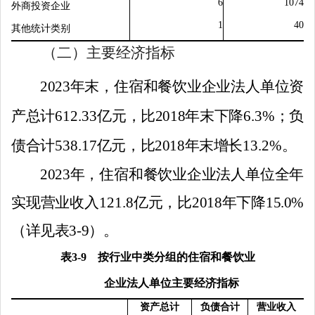
6
1074
外商投资企业
1
40
其他统计类别
（二）主要经济指标
2023
年末，住宿和餐饮业企业法人单位资
产总计
612.33
亿元，比
2018
年末下降
6.3
%
；负
债合计
538.17
亿元，比
2018
年末增长
13.2
%
。
2023
年，住宿和餐饮业企业法人单位全年
实现营业收入
121.8
亿元，比
2018
年下降
15.0%
（详见表
3-9
）。
表
3-9
按行业中类分组的住宿和餐饮业
企业法人单位主要经济指标
资产总计
负债合计
营业收入