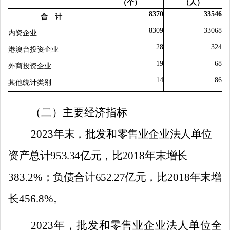
（个）
（人）
8370
33546
合 计
8309
33068
内资企业
28
324
港澳台投资企业
19
68
外商投资企业
14
86
其他统计类别
（二）主要经济指标
2023
年末，批发和零售业企业法人单位
资产总计
953.34
亿元，比
2018
年末增长
383.2
%
；负债合计
652.27
亿元，比
2018
年末增
长
456.8
%
。
2023
年，批发和零售业企业法人单位全