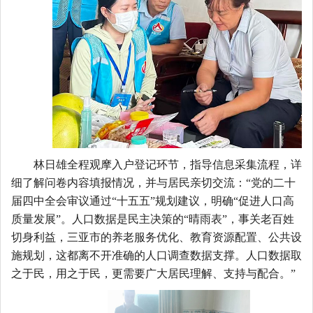
林日雄全程观摩入户登记环节，指导信息采集流程，详
细了解问卷内容填报情况，并与居民亲切交流：
“党的二十
届四中全会审议通过“十五五”规划建议，明确“促进人口高
质量发展”。人口数据是
民主决策
的“晴雨表”，事关老百姓
切身利益，
三亚市的
养老服务优化
、
教育资源配置
、
公共设
施规划，
这都离不开
准确的人口调查数据
支撑。
人口数据取
之于民，用之于民，更需要广大居民理解、支持与配合。
”