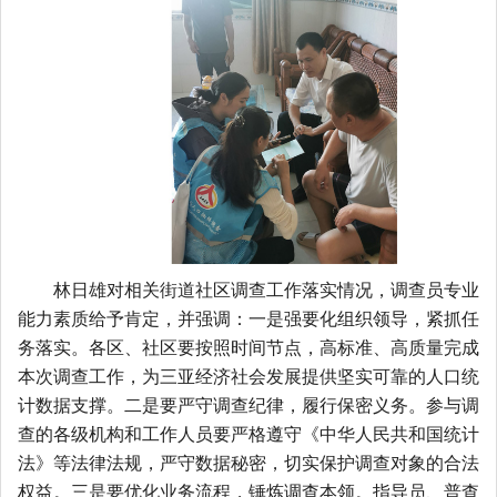
林日雄对相关街道社区调查工作落实情况，调查员专业
能力素质给予肯定
，
并强调：一是强
要
化组织领导，紧抓任
务落实。各区、社区要按照时间节点，高标准、高质量完成
本次调查工作，为三亚经济社会发展提供坚实
可靠
的人口统
计
数据支撑
。
二
是
要
严守调查纪律，履行保密义务。参与调
查的各级机构和工作人员要严格遵守《中华人民共和国统计
法》等法律法规，严守数据秘密，切实保护调查对象的合法
权益。
三
是
要
优化业务流程，锤炼调查本领。指导员、普查