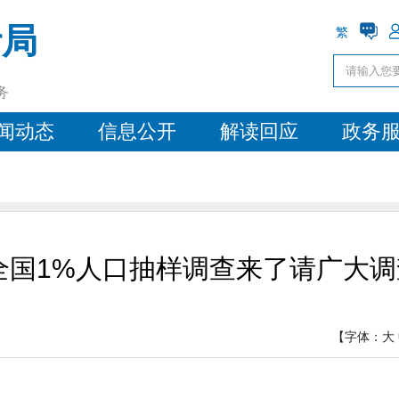
计局
繁
务
闻动态
信息公开
解读回应
政务
年全国1%人口抽样调查来了请广大
【字体：
大