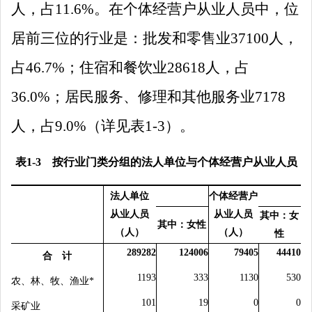
人，占
11.6
%
。
在个体经营户从业人员中，位
居前三位的行业是：批发和零售业
37100
人，
占
46.7%
；住宿和餐饮业
28618
人，占
36.0%
；居民服务、修理和其他服务业
7178
人，占
9.0%
（详见表
1-3
）。
表
1-3
按行业门类分组的法人单位与个体经营户从业人员
法人单位
个体经营户
从业人员
从业人员
其中：女
其中：女性
（人）
（人）
性
289282
124006
79405
44410
合 计
1193
333
1130
530
农、林、牧、渔业
*
101
19
0
0
采矿业