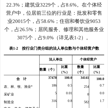
22.3
%
；
建筑业
3229
个，占
8.6
%
。在个体经
营户中，位居前三位的行业是：
批发和零售
业
20015
个，占
58.6%
；住宿和餐饮业
9053
个，占
26.5%
；居民服务、修理和其他服务业
3075
个，占
9.0%
（详见表
1-2
）
。
表
1-2
按行业门类分组的法人单位数与个体经营户数
法人单位
个体经营户
比重
数量
比重
数量（个）
（
%
）
（个）
（
%
）
37478
100.0
34141
合 计
100.0
186
0.5
0.7
农、林、牧、渔业
*
254
5
0.01
0.0
采矿业
0
316
0.8
1.7
制造业
582