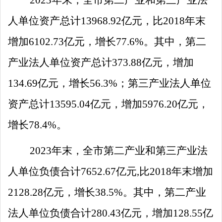
人单位资产总计
13968.92
亿元，比
2018
年末
增加
6102.73
亿元，增长
77.6
%
。其中，第二
产业法人单位资产总计
373.88
亿元，增加
134.69
亿元，增长
56.3
%
；第三产业法人单位
资产总计
13595.04
亿元，增加
5976.20
亿元，
增长
78.4
%
。
2023
年末，全市第二产业和第三产业法
人单位负债合计
7652.67
亿元
,
比
2018
年末增加
2128.28
亿元，增长
38.5
%
。其中，第二产业
法人单位负债合计
280.43
亿元，增加
128.55
亿