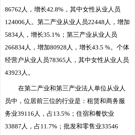
86762
人，增长
42
.
8
%
，其中女性从业人员
124006
人。第二产业从业人员
22448
人，增加
5834
人，增长
35.1
%
；第三产业从业人员
266834
人，增加
80928
人，增长
43.5
%
。个体
经营户从业人员
78365
人，其中女性从业人员
43923
人。
在第二产业和第三产业法人单位从业人
员中，位居前三位的行业是：
租赁和商务服
务业
39116
人，占
13.5
%
；
住宿和餐饮
业
33887
人，占
11.7
%
；
批发和零售
业
33546