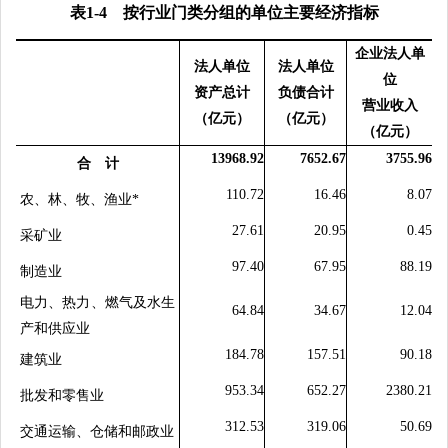
表
1-4
按行业门类分组的单位主要经济指标
企业法人单
法人单位
法人单位
位
资产总计
负债合计
营业收入
（亿元）
（亿元）
（亿元）
13968.92
7652.67
3755.96
合 计
110.72
16.46
8.07
农、林、牧、渔业
*
27.61
20.95
0.45
采矿业
97.40
67.95
88.19
制造业
电力、热力、燃气及水生
64.84
34.67
12.04
产和供应业
184.78
157.51
90.18
建筑业
953.34
652.27
2380.21
批发和零售业
312.53
319.06
50.69
交通运输、仓储和邮政业