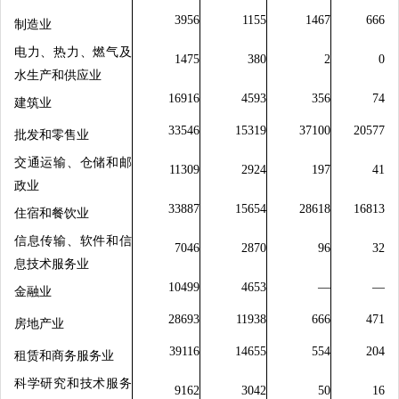
3956
1155
1467
666
制造业
电力、热力、燃气及
1475
380
2
0
水生产和供应业
16916
4593
356
74
建筑业
33546
15319
37100
20577
批发和零售业
交通运输、仓储和邮
11309
2924
197
41
政业
33887
15654
28618
16813
住宿和餐饮业
信息传输、软件和信
7046
2870
96
32
息技术服务业
10499
4653
—
—
金融业
28693
11938
666
471
房地产业
39116
14655
554
204
租赁和商务服务业
科学研究和技术服务
9162
3042
50
16