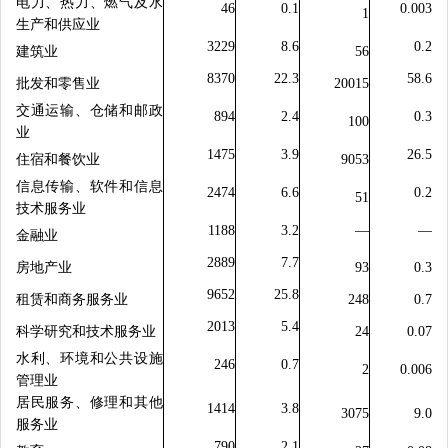
电力、热力、燃气及水
46
0.1
0.003
1
生产和供应业
3229
8.6
0.2
建筑业
56
8370
22.3
58.6
批发和零售业
20015
交通运输、仓储和邮政
894
2.4
0.3
100
业
1475
3.9
26.5
住宿和餐饮业
9053
信息传输、软件和信息
2474
6.6
0.2
51
技术服务业
1188
3.2
—
—
金融业
2889
7.7
房地产业
93
0.3
9652
25.8
租赁和商务服务业
248
0.7
2013
5.4
科学研究和技术服务业
24
0.07
水利、环境和公共设施
246
0.7
2
0.006
管理业
居民服务、修理和其他
1414
3.8
3075
9.0
服务业
790
2.1