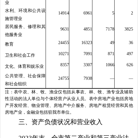
业
水利、环境和公共设
14914
6961
5
2
施管理业
居民服务、修理和其
9631
4851
7178
3825
他服务业
24455
16323
49
36
教育
10271
7091
871
497
卫生和社会工作
8357
3307
1066
626
文化、体育和娱乐业
公共管理、社会保障
24755
7938
—
—
和社会组织
注：表中农、林、牧、渔业仅包括从事农、林、牧、渔专业及辅助
性活动的法人单位与个体经营户从业人员。表中房地产业包括房地
产开发经营、物业管理、房地产中介服务、房地产租赁经营和其他
房地产业
，
金融业包括驻我市单位。
三、资产负债状况和营业收入
2023
年末，全市第二产业和第三产业法