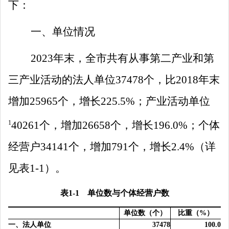
下：
一、单位情况
2023
年末，全
市
共有从事第二产业和第
三产业活动的法人单位
37478
个，比
2018
年末
增加
25965
个，增长
225.5
%
；产业活动单位
1
40261
个，增加
26658
个，增长
196.0
%
；个体
经营户
34141
个，增加
791
个，增长
2.
4
%
（详
见表
1
-1
）。
表
1-1
单位数与个体经营户数
单位数（个）
比重（
%
）
一、法人单位
37478
100.0