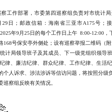
巡察工作部署，市委第
四巡察组负责对市统计局
月
29
日；邮政信箱：海南省三亚市
A175
号；
至
2025
年
9
月
25
日的每个工作日上午
8:00-12:00
，
路
168
号保安亭外侧
处；设有巡察举报二维码（附
计局领导班子及其成员、下一级党组织领导班
纪律、廉洁纪律、群众纪律、工作纪律、生活
的个人诉求、涉法涉诉等信访问题，将按照分级
委巡察组反映有关情况。