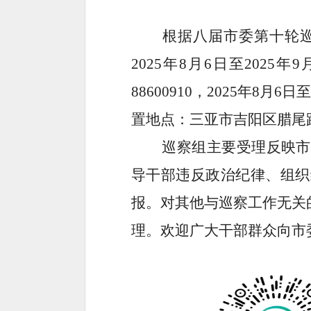
根
据八届市委第
十
轮
2025
年
8
月
6
日至
2025
年
9
88600910
，
2025
年
8
月
6
日
置地点：三亚市吉阳区
腊尾
巡察组主要受理反映市统
导干部违反政治纪律、组织
报。
对其他与巡察工作无关
理。
欢迎广大干部群众向市