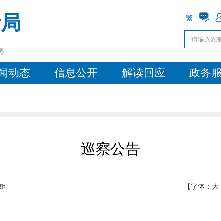
计局
繁
务
闻动态
信息公开
解读回应
政务
巡察公告
组
【字体：
大