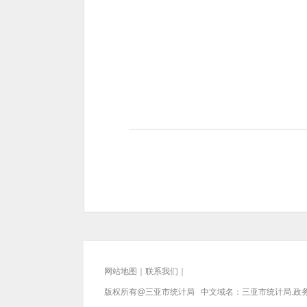
网站地图
｜
联系我们
｜
版权所有@三亚
市统计局
中文域名：三亚市统计局.政