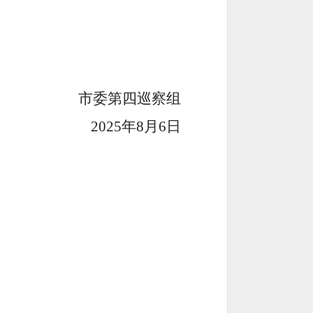
市委
第
四
巡察组
202
5
年
8
月
6
日