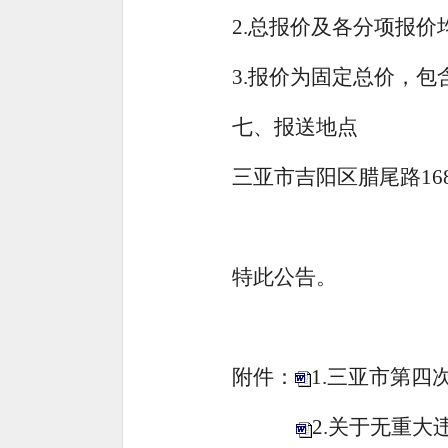
2.
总报价及各分项报价
3.
报价为固定总价，包
七、报送地点
三亚市吉阳区腊尾路
16
特此公告。
附件：
1.三亚市第
2.关于无重大