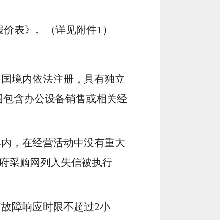
报价表
》
。（详见附件
1
）
和国境内依法注册，具有独立
围包含办公设备销售或相关经
年内，在经营活动中没有重大
府采购网列入失信被执行
诺
故障响应时限不超过
2
小