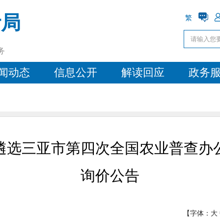
计局
繁
务
闻动态
信息公开
解读回应
政务
遴选三亚市第四次全国农业普查办
询价公告
【字体：
大