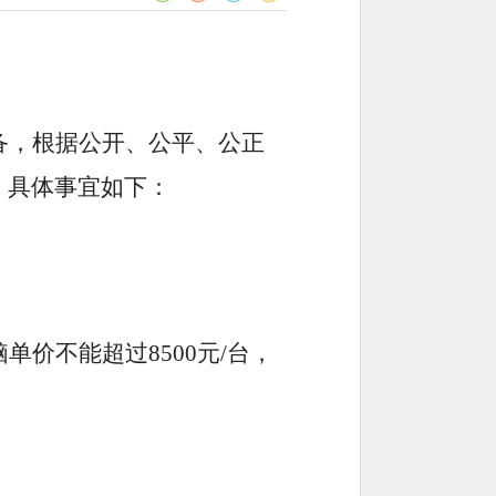
备
，根据公开、公平、公正
。具体事宜如下：
脑单价不能超过
8500
元
/
台，