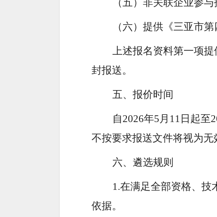
（五）非关联企业参与
（六）提供《三亚市第
上述报名资料第一项提
封报送。
五、报价时间
自
2026
年
5
月
11
日起至
2
不按要求报送文件将视为无
六、遴选规则
1.
在满足全部资格、技
依据。