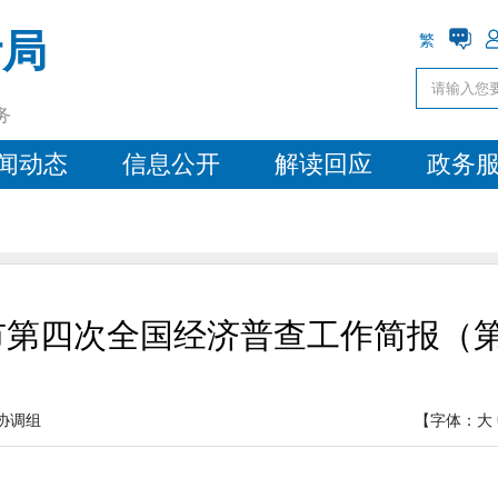
计局
繁
务
闻动态
信息公开
解读回应
政务
市第四次全国经济普查工作简报（第
协调组
【字体：
大