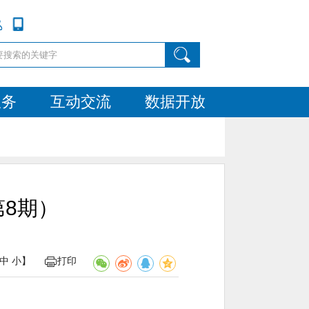
服务
互动交流
数据开放
8期）
中
小
】
打印