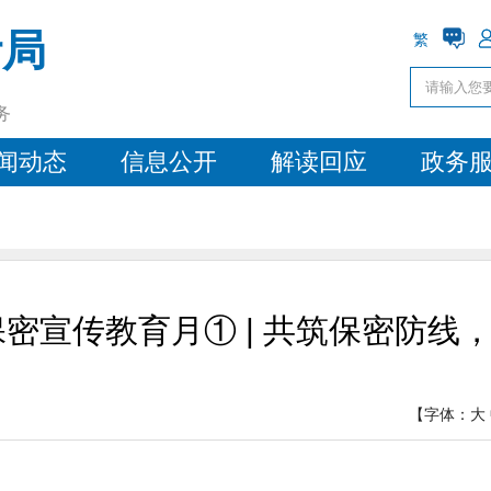
计局
繁
务
闻动态
信息公开
解读回应
政务
国保密宣传教育月① | 共筑保密防线
【字体：
大