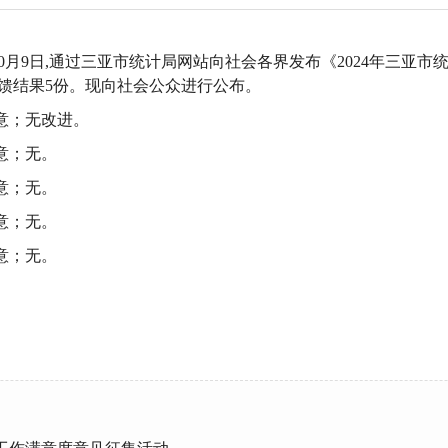
0
月
9日,通过三亚市统计局网站向社会各界发布《2024年三亚
反馈结果
5
份。现向社会公众进行公布。
意
；
无改进。
意
；
无。
意；无。
意；无。
意；无。